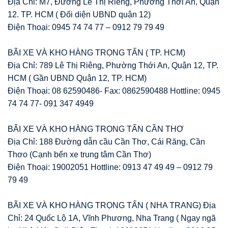
Địa Chỉ: M7, Đường Lê Thị Riêng, Phường Thới An, Quận
12. TP. HCM ( Đối diện UBND quận 12)
Điện Thoại: 0945 74 74 77 – 0912 79 79 49
BÃI XE VÀ KHO HÀNG TRỌNG TẤN ( TP. HCM)
Địa Chỉ: 789 Lê Thị Riêng, Phường Thới An, Quận 12, TP.
HCM ( Gần UBND Quận 12, TP. HCM)
Điện Thoại: 08 62590486- Fax: 0862590488 Hottline: 0945
74 74 77- 091 347 4949
BÃI XE VÀ KHO HÀNG TRỌNG TẤN CẦN THƠ
Địa Chỉ: 188 Đường dẫn cầu Cần Thơ, Cái Răng, Cần
Thơo (Cạnh bến xe trung tâm Cần Thơ)
Điện Thoại: 19002051 Hottline: 0913 47 49 49 – 0912 79
79 49
BÃI XE VÀ KHO HÀNG TRỌNG TẤN ( NHA TRANG) Địa
Chỉ: 24 Quốc Lộ 1A, Vĩnh Phương, Nha Trang ( Ngay ngã