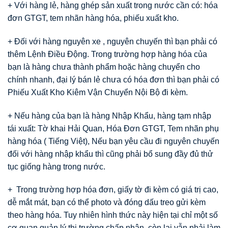
+ Với hàng lẻ, hàng ghép sản xuất trong nước cần có: hóa
đơn GTGT, tem nhãn hàng hóa, phiếu xuất kho.
+ Đối với hàng nguyên xe , nguyên chuyến thì bạn phải có
thêm Lệnh Điều Động. Trong trường hợp hàng hóa của
bạn là hàng chưa thành phẩm hoặc hàng chuyển cho
chính nhanh, đại lý bán lẻ chưa có hóa đơn thì bạn phải có
Phiếu Xuất Kho Kiêm Vận Chuyển Nội Bộ đi kèm.
+ Nếu hàng của bạn là hàng Nhập Khẩu, hàng tạm nhập
tái xuất: Tờ khai Hải Quan, Hóa Đơn GTGT, Tem nhãn phụ
hàng hóa ( Tiếng Việt), Nếu bạn yêu cầu đi nguyên chuyến
đối với hàng nhập khẩu thì cũng phải bổ sung đầy đủ thử
tục giống hàng trong nước.
+ Trong trường hợp hóa đơn, giấy tờ đi kèm có giá trị cao,
dễ mắt mát, bạn có thể photo và đóng dấu treo gửi kèm
theo hàng hóa. Tuy nhiên hình thức này hiện tại chỉ một số
cơ quan quản lý thị trường chấp nhận, còn lại vẫn phải làm