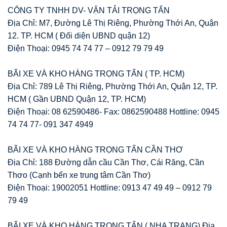
CÔNG TY TNHH DV- VẬN TẢI TRỌNG TẤN
Địa Chỉ: M7, Đường Lê Thị Riêng, Phường Thới An, Quận
12. TP. HCM ( Đối diện UBND quận 12)
Điện Thoại: 0945 74 74 77 – 0912 79 79 49
BÃI XE VÀ KHO HÀNG TRỌNG TẤN ( TP. HCM)
Địa Chỉ: 789 Lê Thị Riêng, Phường Thới An, Quận 12, TP.
HCM ( Gần UBND Quận 12, TP. HCM)
Điện Thoại: 08 62590486- Fax: 0862590488 Hottline: 0945
74 74 77- 091 347 4949
BÃI XE VÀ KHO HÀNG TRỌNG TẤN CẦN THƠ
Địa Chỉ: 188 Đường dẫn cầu Cần Thơ, Cái Răng, Cần
Thơo (Cạnh bến xe trung tâm Cần Thơ)
Điện Thoại: 19002051 Hottline: 0913 47 49 49 – 0912 79
79 49
BÃI XE VÀ KHO HÀNG TRỌNG TẤN ( NHA TRANG) Địa