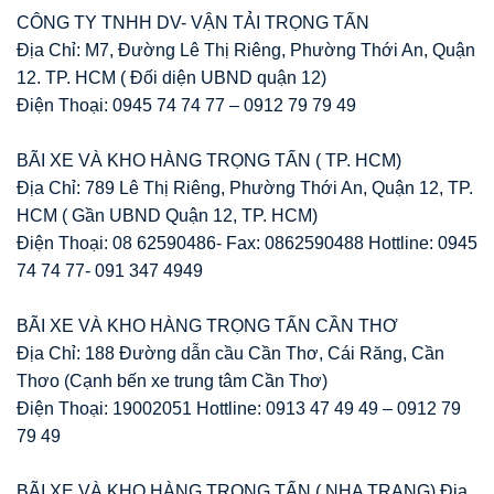
CÔNG TY TNHH DV- VẬN TẢI TRỌNG TẤN
Địa Chỉ: M7, Đường Lê Thị Riêng, Phường Thới An, Quận
12. TP. HCM ( Đối diện UBND quận 12)
Điện Thoại: 0945 74 74 77 – 0912 79 79 49
BÃI XE VÀ KHO HÀNG TRỌNG TẤN ( TP. HCM)
Địa Chỉ: 789 Lê Thị Riêng, Phường Thới An, Quận 12, TP.
HCM ( Gần UBND Quận 12, TP. HCM)
Điện Thoại: 08 62590486- Fax: 0862590488 Hottline: 0945
74 74 77- 091 347 4949
BÃI XE VÀ KHO HÀNG TRỌNG TẤN CẦN THƠ
Địa Chỉ: 188 Đường dẫn cầu Cần Thơ, Cái Răng, Cần
Thơo (Cạnh bến xe trung tâm Cần Thơ)
Điện Thoại: 19002051 Hottline: 0913 47 49 49 – 0912 79
79 49
BÃI XE VÀ KHO HÀNG TRỌNG TẤN ( NHA TRANG) Địa