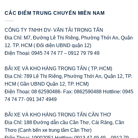
CÁC ĐIỂM TRUNG CHUYỂN MIỀN NAM
CÔNG TY TNHH DV- VẬN TẢI TRỌNG TẤN
Địa Chỉ: M7, Đường Lê Thị Riêng, Phường Thới An, Quận
12. TP. HCM ( Đối diện UBND quận 12)
Điện Thoại: 0945 74 74 77 – 0912 79 79 49
BÃI XE VÀ KHO HÀNG TRỌNG TẤN ( TP. HCM)
Địa Chỉ: 789 Lê Thị Riêng, Phường Thới An, Quận 12, TP.
HCM ( Gần UBND Quận 12, TP. HCM)
Điện Thoại: 08 62590486- Fax: 0862590488 Hottline: 0945
74 74 77- 091 347 4949
BÃI XE VÀ KHO HÀNG TRỌNG TẤN CẦN THƠ
Địa Chỉ: 188 Đường dẫn cầu Cần Thơ, Cái Răng, Cần
Thơo (Cạnh bến xe trung tâm Cần Thơ)
Điện Thoại: 19002051 Hottline: 0913 47 49 49 – 0912 79