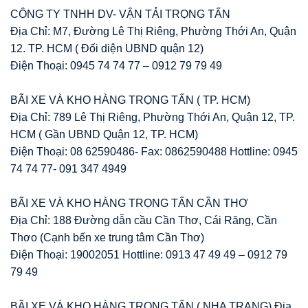
CÔNG TY TNHH DV- VẬN TẢI TRỌNG TẤN
Địa Chỉ: M7, Đường Lê Thị Riêng, Phường Thới An, Quận
12. TP. HCM ( Đối diện UBND quận 12)
Điện Thoại: 0945 74 74 77 – 0912 79 79 49
BÃI XE VÀ KHO HÀNG TRỌNG TẤN ( TP. HCM)
Địa Chỉ: 789 Lê Thị Riêng, Phường Thới An, Quận 12, TP.
HCM ( Gần UBND Quận 12, TP. HCM)
Điện Thoại: 08 62590486- Fax: 0862590488 Hottline: 0945
74 74 77- 091 347 4949
BÃI XE VÀ KHO HÀNG TRỌNG TẤN CẦN THƠ
Địa Chỉ: 188 Đường dẫn cầu Cần Thơ, Cái Răng, Cần
Thơo (Cạnh bến xe trung tâm Cần Thơ)
Điện Thoại: 19002051 Hottline: 0913 47 49 49 – 0912 79
79 49
BÃI XE VÀ KHO HÀNG TRỌNG TẤN ( NHA TRANG) Địa