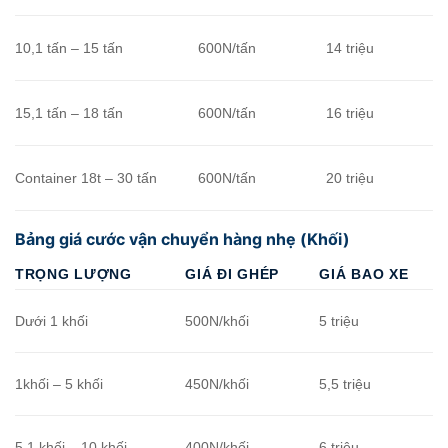
10,1 tấn – 15 tấn
600N/tấn
14 triệu
15,1 tấn – 18 tấn
600N/tấn
16 triệu
Container 18t – 30 tấn
600N/tấn
20 triệu
Bảng giá cước vận chuyển hàng nhẹ (Khối)
TRỌNG LƯỢNG
GIÁ ĐI GHÉP
GIÁ BAO XE
Dưới 1 khối
500N/khối
5 triệu
1khối – 5 khối
450N/khối
5,5 triệu
5,1 khối – 10 khối
400N/khối
6 triệu