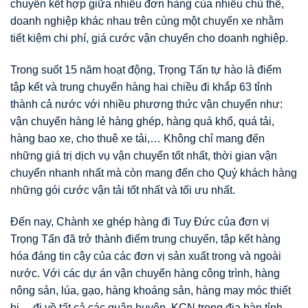
chuyển kết hợp giữa nhiều đơn hàng của nhiều chủ thể,
doanh nghiệp khác nhau trên cùng một chuyến xe nhằm
tiết kiệm chi phí, giá cước vận chuyển cho doanh nghiệp.
Trong suốt 15 năm hoạt động, Trọng Tấn tự hào là điểm
tập kết và trung chuyển hàng hai chiều đi khắp 63 tỉnh
thành cả nước với nhiều phương thức vận chuyển như:
vận chuyển hàng lẻ hàng ghép, hàng quá khổ, quá tải,
hàng bao xe, cho thuê xe tải,… Không chỉ mang đến
những giá trị dịch vụ vận chuyển tốt nhất, thời gian vận
chuyển nhanh nhất mà còn mang đến cho Quý khách hàng
những gói cước vận tải tốt nhất và tối ưu nhất.
Đến nay, Chành xe ghép hàng đi Tuy Đức của đơn vị
Trọng Tấn đã trở thành điểm trung chuyển, tập kết hàng
hóa đáng tin cậy của các đơn vị sản xuất trong và ngoài
nước. Với các dự án vận chuyển hàng công trình, hàng
nông sản, lúa, gạo, hàng khoáng sản, hàng may móc thiết
bị… đi về tất cả các quận huyên, KCN trong địa bàn tỉnh