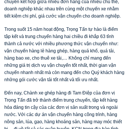
chuyển kết hợp giữa nhiều đơn hàng của nhiều chủ thể,
doanh nghiệp khác nhau trên cùng một chuyến xe nhằm
tiết kiệm chi phí, giá cước vận chuyển cho doanh nghiệp.
Trong suốt 15 năm hoạt động, Trọng Tấn tự hào là điểm
tập kết và trung chuyển hàng hai chiều đi khắp 63 tỉnh
thành cả nước với nhiều phương thức vận chuyển như:
vận chuyển hàng lẻ hàng ghép, hàng quá khổ, quá tải,
hàng bao xe, cho thuê xe tải,… Không chỉ mang đến
những giá trị dịch vụ vận chuyển tốt nhất, thời gian vận
chuyển nhanh nhất mà còn mang đến cho Quý khách hàng
những gói cước vận tải tốt nhất và tối ưu nhất.
Đến nay, Chành xe ghép hàng đi Tam Điệp của đơn vị
Trọng Tấn đã trở thành điểm trung chuyển, tập kết hàng
hóa đáng tin cậy của các đơn vị sản xuất trong và ngoài
nước. Với các dự án vận chuyển hàng công trình, hàng
nông sản, lúa, gạo, hàng khoáng sản, hàng may móc thiết
bị… đi về tất cả các quận huyên, KCN trong địa bàn tỉnh