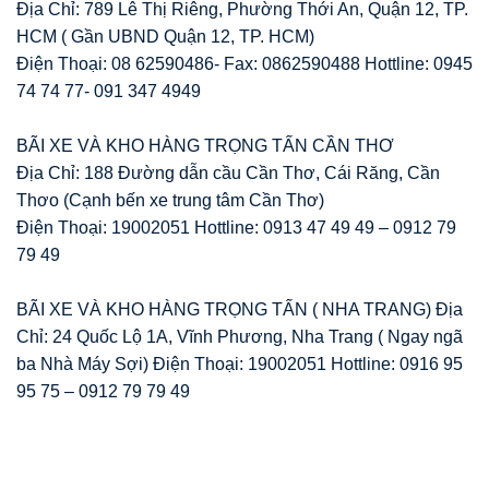
Địa Chỉ: 789 Lê Thị Riêng, Phường Thới An, Quận 12, TP.
HCM ( Gần UBND Quận 12, TP. HCM)
Điện Thoại: 08 62590486- Fax: 0862590488 Hottline: 0945
74 74 77- 091 347 4949
BÃI XE VÀ KHO HÀNG TRỌNG TẤN CẦN THƠ
Địa Chỉ: 188 Đường dẫn cầu Cần Thơ, Cái Răng, Cần
Thơo (Cạnh bến xe trung tâm Cần Thơ)
Điện Thoại: 19002051 Hottline: 0913 47 49 49 – 0912 79
79 49
BÃI XE VÀ KHO HÀNG TRỌNG TẤN ( NHA TRANG) Địa
Chỉ: 24 Quốc Lộ 1A, Vĩnh Phương, Nha Trang ( Ngay ngã
ba Nhà Máy Sợi) Điện Thoại: 19002051 Hottline: 0916 95
95 75 – 0912 79 79 49