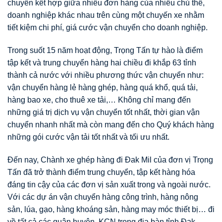
chuyển kết hợp giữa nhiều đơn hàng của nhiều chủ thể,
doanh nghiệp khác nhau trên cùng một chuyến xe nhằm
tiết kiệm chi phí, giá cước vận chuyển cho doanh nghiệp.
Trong suốt 15 năm hoạt động, Trọng Tấn tự hào là điểm
tập kết và trung chuyển hàng hai chiều đi khắp 63 tỉnh
thành cả nước với nhiều phương thức vận chuyển như:
vận chuyển hàng lẻ hàng ghép, hàng quá khổ, quá tải,
hàng bao xe, cho thuê xe tải,… Không chỉ mang đến
những giá trị dịch vụ vận chuyển tốt nhất, thời gian vận
chuyển nhanh nhất mà còn mang đến cho Quý khách hàng
những gói cước vận tải tốt nhất và tối ưu nhất.
Đến nay, Chành xe ghép hàng đi Đak Mil của đơn vị Trọng
Tấn đã trở thành điểm trung chuyển, tập kết hàng hóa
đáng tin cậy của các đơn vị sản xuất trong và ngoài nước.
Với các dự án vận chuyển hàng công trình, hàng nông
sản, lúa, gạo, hàng khoáng sản, hàng may móc thiết bị… đi
về tất cả các quận huyên, KCN trong địa bàn tỉnh Đak