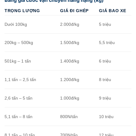
Bảng giá cước vận chuyển hàng nặng (kg)
TRỌNG LƯỢNG
GIÁ ĐI GHÉP
GIÁ BAO XE
Dưới 100kg
2.000đ/kg
5 triệu
200kg – 500kg
1.500đ/kg
5,5 triệu
501kg – 1 tấn
1.400đ/kg
6 triệu
1,1 tấn – 2,5 tấn
1.200đ/kg
8 triệu
2,6 tấn – 5 tấn
1.000đ/kg
9 triệu
5,1 tấn – 8 tấn
800N/tấn
10 triệu
8,1 tấn – 10 tấn
700N/tấn
12 triệu