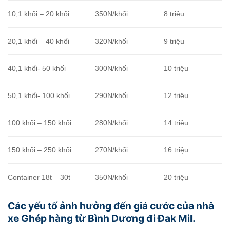
10,1 khối – 20 khối
350N/khối
8 triệu
20,1 khối – 40 khối
320N/khối
9 triệu
40,1 khối- 50 khối
300N/khối
10 triệu
50,1 khối- 100 khối
290N/khối
12 triệu
100 khối – 150 khối
280N/khối
14 triệu
150 khối – 250 khối
270N/khối
16 triệu
Container 18t – 30t
350N/khối
20 triệu
Các yếu tố ảnh hưởng đến giá cước của nhà
xe Ghép hàng từ Bình Dương đi Đak Mil.