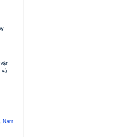
ùy
 vận
n
và
h
,
Nam