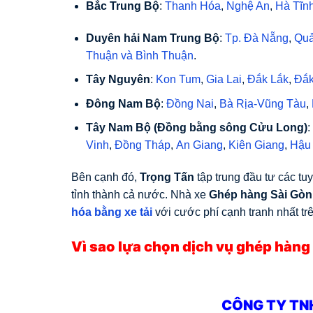
Bắc Trung Bộ
:
Thanh Hóa
,
Nghệ An
,
Hà Tĩn
Duyên hải Nam Trung Bộ
:
Tp. Đà Nẵng
,
Qu
Thuận
và
Bình Thuận
.
Tây Nguyên
:
Kon Tum
,
Gia Lai
,
Đắk Lắk
,
Đắk
Đông Nam Bộ
:
Đồng Nai
,
Bà Rịa-Vũng Tàu
,
Tây Nam Bộ
(Đồng bằng sông Cửu Long)
:
Vinh
,
Đồng Tháp
,
An Giang
,
Kiên Giang
,
Hậu
Bên cạnh đó,
Trọng Tấn
tập trung đầu tư các tu
tỉnh thành cả nước. Nhà xe
Ghép hàng Sài Gòn
hóa bằng xe tải
với cước phí cạnh tranh nhất trê
Vì sao lựa chọn dịch vụ ghép hàng
CÔNG TY TN