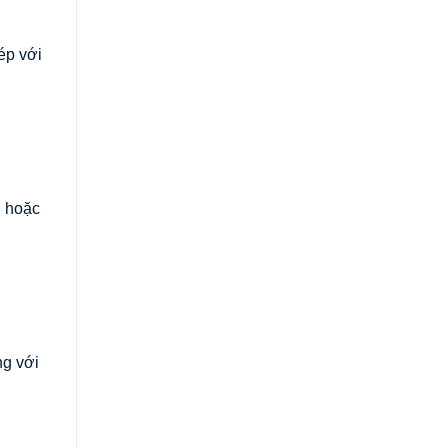
ép với
g hoặc
ng với