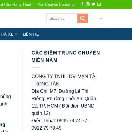
ải Chở Hàng Thuê
Vận Chuyển Container
-
NHÀ XE
LIÊN HỆ
CÁC ĐIỂM TRUNG CHUYỂN
MIỀN NAM
CÔNG TY TNHH DV- VẬN TẢI
TRỌNG TẤN
Địa Chỉ: M7, Đường Lê Thị
chúng
Riêng, Phường Thới An, Quận
cạnh
12. TP. HCM ( Đối diện UBND
quận 12)
Điện Thoại: 0945 74 74 77 –
ng
0912 79 79 49
 tải