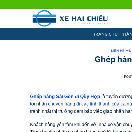
Skip
to
content
TRANG CHỦ
HÀN
LIÊN HỆ MS
Ghép hàn
POS
Ghép hàng Sài Gòn đi Qùy Hợp
là tuyến đườn
tôi nhận
chuyển hàng đi các tỉnh thành của cả n
tranh nhất thị trường đảm bảo việc giao nhận hàn
Khách hàng yên tâm khi đến với nhà xe vận chu
Tấn
chuyên nhận và ghép hàng nhỏ lẻ, hàng ngu