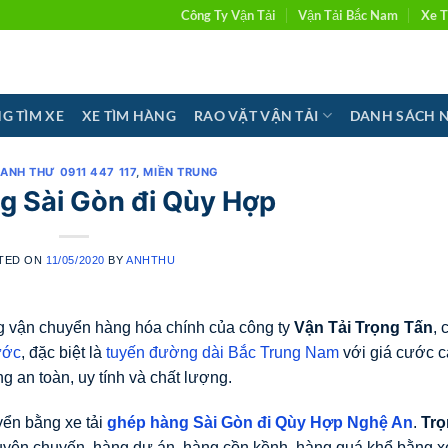
Công Ty Vận Tải
Vận Tải Bắc Nam
Xe T
G TÌM XE
XE TÌM HÀNG
RAO VẶT VẬN TẢI
DANH SÁCH 
 ANH THƯ 0911 447 117
,
MIỀN TRUNG
g Sài Gòn đi Qùy Hợp
TED ON
11/05/2020
BY
ANHTHU
g vận chuyển hàng hóa chính của công ty
Vận Tải Trọng Tấn
, 
ước
, đặc biệt là
tuyến đường dài Bắc Trung Nam
với giá cước 
g an toàn, uy tính và chất lượng.
yển bằng xe tải
ghép hàng Sài Gòn đi Qùy Hợp Nghệ An
.
Trọ
yên chuyến, hàng dự án, hàng cồn kềnh, hàng quá khổ bằng xe