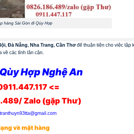
p hàng Sài Gòn đi Qùy Hợp
Nội, Đà Nẵng, Nha Trang, Cần Thơ
để thuận tiện cho việc tập 
về các tỉnh lân cận.
i Qùy Hợp Nghệ An
0911.447.117 <=
.489/ Zalo (gặp Thư)
tranthuyn93tta@gmail.com
dạng về mặt hàng