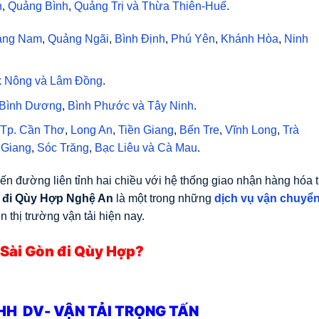
h
,
Quảng Bình
,
Quảng Trị
và
Thừa Thiên-Huế
.
ảng Nam
,
Quảng Ngãi
,
Bình Định
,
Phú Yên
,
Khánh Hòa
,
Ninh
 Nông
và
Lâm Đồng
.
Bình Dương
,
Bình Phước
và
Tây Ninh
.
Tp. Cần Thơ
,
Long An
,
Tiền Giang
,
Bến Tre
,
Vĩnh Long
,
Trà
 Giang
,
Sóc Trăng
,
Bạc Liêu
và
Cà Mau
.
yến đường liên tỉnh hai chiều với hệ thống giao nhận hàng hóa 
 đi Qùy Hợp Nghệ An
là một trong những
dịch vụ vận chuyể
n thị trường vận tải hiện nay.
 Sài Gòn đi Qùy Hợp?
HH DV- VẬN TẢI TRỌNG TẤN