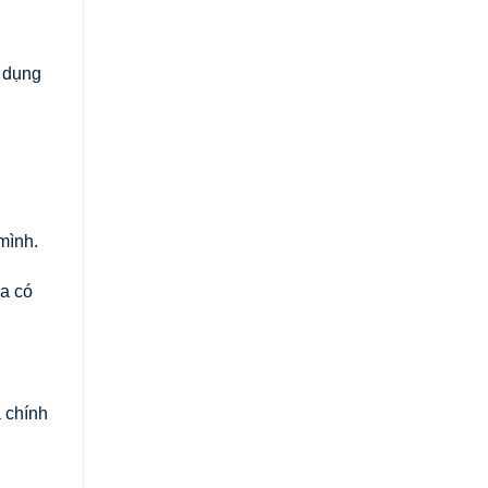
n dụng
mình.
óa có
 chính