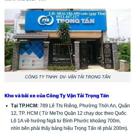
CÔNG TY TNHH DV- VẬN TẢI TRỌNG TẤN
Kho và bãi xe của Công Ty Vận Tải Trọng Tấn
Tại TP.HCM:
789 Lê Thị Riêng, Phường Thới An, Quận
12, TP. HCM ( Từ MeTro Quận 12 chạy dọc theo Quốc
Lộ 1A về hướng Ngã tư Bình Phước khoảng 700m,
nhìn bên phải thấy bảng hiệu Trọng Tấn rẽ phải 200m).