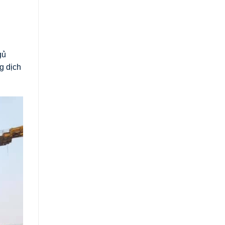
gủ
g dịch