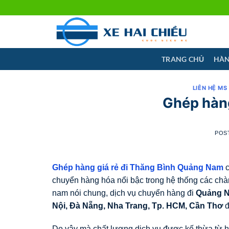
Skip
to
content
TRANG CHỦ
HÀN
LIÊN HỆ MS
Ghép hàng
POS
Ghép hàng giá rẻ đi Thăng Bình Quảng Nam
c
chuyển hàng hóa nổi bậc trong hệ thống các chà
nam nói chung, dịch vụ chuyển hàng đi
Quảng 
Nội, Đà Nẵng, Nha Trang, Tp. HCM, Cần Thơ
đ
Do vậy mà chất lượng dịch vụ được kế thừa từ 