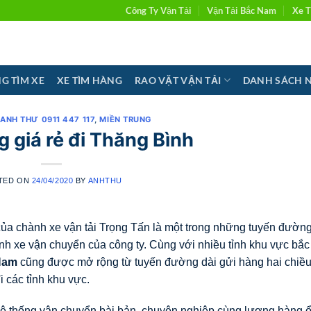
Công Ty Vận Tải
Vận Tải Bắc Nam
Xe T
G TÌM XE
XE TÌM HÀNG
RAO VẶT VẬN TẢI
DANH SÁCH 
 ANH THƯ 0911 447 117
,
MIỀN TRUNG
 giá rẻ đi Thăng Bình
TED ON
24/04/2020
BY
ANHTHU
ủa chành xe vận tải Trọng Tấn là một trong những tuyến đườn
nh xe vận chuyển của công ty. Cùng với nhiều tỉnh khu vực bắc
Nam
cũng được mở rộng từ tuyến đường dài gửi hàng hai chiề
i các tỉnh khu vực.
hệ thống vận chuyển bài bản, chuyên nghiệp cùng lượng hàng ổ