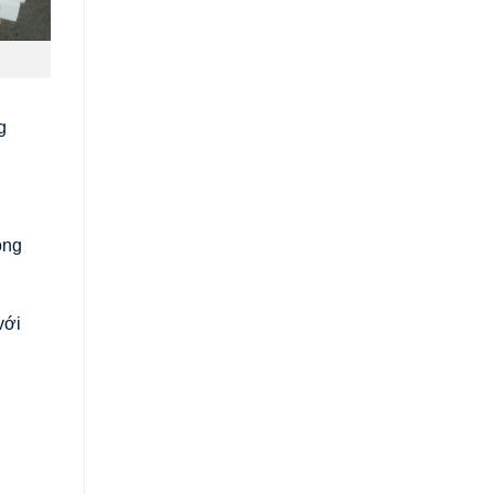
g
ong
với