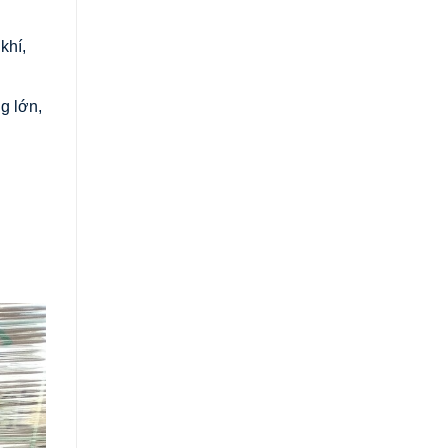
khí,
g lớn,