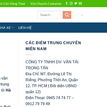
ải Chở Hàng Thuê
Vận Chuyển Container
-
NHÀ XE
LIÊN HỆ
CÁC ĐIỂM TRUNG CHUYỂN
MIỀN NAM
CÔNG TY TNHH DV- VẬN TẢI
TRỌNG TẤN
Địa Chỉ: M7, Đường Lê Thị
g vận
Riêng, Phường Thới An, Quận
 trung
12. TP. HCM ( Đối diện UBND
u từ
Hà
quận 12)
Điện Thoại: 0945 74 74 77 –
0912 79 79 49
n định