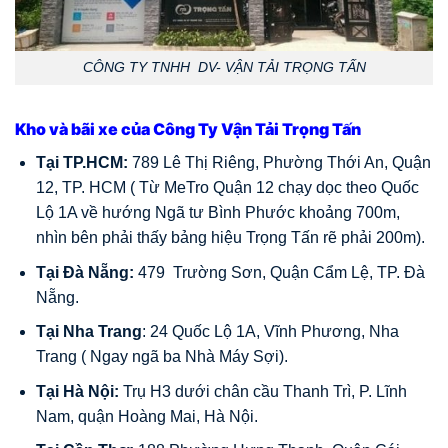
CÔNG TY TNHH DV- VẬN TẢI TRỌNG TẤN
Kho và bãi xe của Công Ty Vận Tải Trọng Tấn
Tại TP.HCM:
789 Lê Thị Riêng, Phường Thới An, Quận
12, TP. HCM ( Từ MeTro Quận 12 chạy dọc theo Quốc
Lộ 1A về hướng Ngã tư Bình Phước khoảng 700m,
nhìn bên phải thấy bảng hiệu Trọng Tấn rẽ phải 200m).
Tại Đà Nẵng:
479 Trường Sơn, Quận Cẩm Lệ, TP. Đà
Nẵng.
Tại Nha Trang
: 24 Quốc Lộ 1A, Vĩnh Phương, Nha
Trang ( Ngay ngã ba Nhà Máy Sợi).
Tại Hà Nội:
Trụ H3 dưới chân cầu Thanh Trì, P. Lĩnh
Nam, quận Hoàng Mai, Hà Nội.