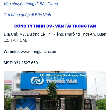
Vận chuyển hàng đi Bắc Giang
Gửi hàng ghép đi Bắc Ninh
CÔNG TY TNHH DV- VẬN TẢI TRỌNG TẤN
Địa Chỉ:
M7, Đường Lê Thị Riêng, Phường Thới An, Quận
12. TP. HCM.
Website:
www.trongtanvn.com
MST:
031 2527 659