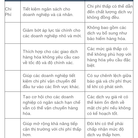
Chi phí thấp có thể dẫn
Chi
Tiết kiệm ngân sách cho
đến chất lượng dịch vụ
Phí
doanh nghiệp và cá nhân.
không đồng đều.
Không bao gồm các
Giảm bớt áp lực tài chính cho
dịch vụ bổ sung như
các doanh nghiệp nhỏ và mới.
bảo hiểm hàng hóa.
Các mức giá thấp có
Thích hợp cho các giao dịch
thể không phù hợp với
hàng hóa không yêu cầu cao
hàng hóa yêu cầu đặc
về tốc độ và độ chính xác.
biệt.
Giúp các doanh nghiệp tiết
Có sự chênh lệch giữa
kiệm chi phí vận chuyển để
báo giá và chi phí thực
đầu tư vào các lĩnh vực khác.
tế khi có phát sinh.
Tạo cơ hội cho các doanh
Các dịch vụ giá rẻ có
nghiệp có ngân sách hạn chế
thể kém ổn định về
vẫn có thể vận chuyển hàng
mặt chi phí nếu không
hóa.
có kế hoạch tốt.
Giúp mở rộng khả năng tiếp
Đôi khi có thể phải
cận thị trường với chi phí thấp
chấp nhận mức độ
hơn.
dịch vụ thấp hơn.