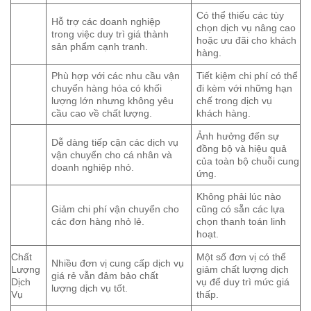
Có thể thiếu các tùy
Hỗ trợ các doanh nghiệp
chọn dịch vụ nâng cao
trong việc duy trì giá thành
hoặc ưu đãi cho khách
sản phẩm cạnh tranh.
hàng.
Phù hợp với các nhu cầu vận
Tiết kiệm chi phí có thể
chuyển hàng hóa có khối
đi kèm với những hạn
lượng lớn nhưng không yêu
chế trong dịch vụ
cầu cao về chất lượng.
khách hàng.
Ảnh hưởng đến sự
Dễ dàng tiếp cận các dịch vụ
đồng bộ và hiệu quả
vận chuyển cho cá nhân và
của toàn bộ chuỗi cung
doanh nghiệp nhỏ.
ứng.
Không phải lúc nào
Giảm chi phí vận chuyển cho
cũng có sẵn các lựa
các đơn hàng nhỏ lẻ.
chọn thanh toán linh
hoạt.
Chất
Một số đơn vị có thể
Nhiều đơn vị cung cấp dịch vụ
Lượng
giảm chất lượng dịch
giá rẻ vẫn đảm bảo chất
Dịch
vụ để duy trì mức giá
lượng dịch vụ tốt.
Vụ
thấp.