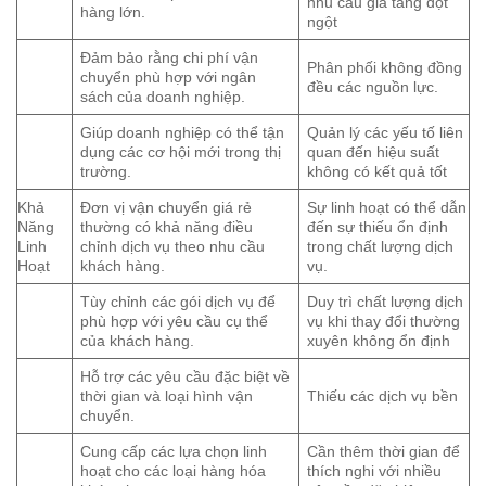
nhu cầu gia tăng đột
hàng lớn.
ngột
Đảm bảo rằng chi phí vận
Phân phối không đồng
chuyển phù hợp với ngân
đều các nguồn lực.
sách của doanh nghiệp.
Giúp doanh nghiệp có thể tận
Quản lý các yếu tố liên
dụng các cơ hội mới trong thị
quan đến hiệu suất
trường.
không có kết quả tốt
Khả
Đơn vị vận chuyển giá rẻ
Sự linh hoạt có thể dẫn
Năng
thường có khả năng điều
đến sự thiếu ổn định
Linh
chỉnh dịch vụ theo nhu cầu
trong chất lượng dịch
Hoạt
khách hàng.
vụ.
Tùy chỉnh các gói dịch vụ để
Duy trì chất lượng dịch
phù hợp với yêu cầu cụ thể
vụ khi thay đổi thường
của khách hàng.
xuyên không ổn định
Hỗ trợ các yêu cầu đặc biệt về
thời gian và loại hình vận
Thiếu các dịch vụ bền
chuyển.
Cung cấp các lựa chọn linh
Cần thêm thời gian để
hoạt cho các loại hàng hóa
thích nghi với nhiều