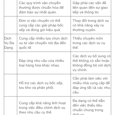
Các quy trình vận chuyển
Gặp phải các vấn đề
thường được chuẩn hóa để
liên quan đến sự giao
đảm bảo sự nhất quán.
tiếp và thông tin.
Đơn vị vận chuyển có thể
Thay đổi trong dịch vụ
cung cấp các giải pháp bốc
có khả năng xảy ra
xếp và đóng gói hiệu quả.
thường xuyên.
Dịch
Cung cấp nhiều lựa chọn dịch
Thiếu chuyên môn
Vụ Đa
vụ từ vận chuyển nội địa đến
trong các dịch vụ cụ
Dạng
quốc tế.
thể.
Các dịch vụ bổ sung có
Đáp ứng nhu cầu của nhiều
thể không có sẵn hoặc
loại hàng hóa khác nhau.
không đồng bộ với dịch
vụ chính.
Cần phải làm việc với
Hỗ trợ các dịch vụ bốc xếp,
nhiều nhà cung cấp để
lưu kho và phân phối.
đáp ứng tất cả các nhu
cầu.
Đa dạng có thể dẫn
Cung cấp khả năng linh hoạt
đến việc thiếu tiêu
trong việc điều chỉnh dịch vụ
chuẩn chung trong
theo nhu cầu cụ thể.
dịch vụ.