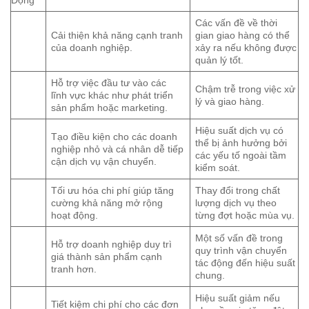
Động
Các vấn đề về thời
Cải thiện khả năng cạnh tranh
gian giao hàng có thể
của doanh nghiệp.
xảy ra nếu không được
quản lý tốt.
Hỗ trợ việc đầu tư vào các
Chậm trễ trong việc xử
lĩnh vực khác như phát triển
lý và giao hàng.
sản phẩm hoặc marketing.
Hiệu suất dịch vụ có
Tạo điều kiện cho các doanh
thể bị ảnh hưởng bởi
nghiệp nhỏ và cá nhân dễ tiếp
các yếu tố ngoài tầm
cận dịch vụ vận chuyển.
kiểm soát.
Tối ưu hóa chi phí giúp tăng
Thay đổi trong chất
cường khả năng mở rộng
lượng dịch vụ theo
hoạt động.
từng đợt hoặc mùa vụ.
Một số vấn đề trong
Hỗ trợ doanh nghiệp duy trì
quy trình vận chuyển
giá thành sản phẩm cạnh
tác động đến hiệu suất
tranh hơn.
chung.
Hiệu suất giảm nếu
Tiết kiệm chi phí cho các đơn