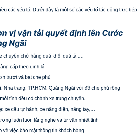
u các yếu tố. Dưới đây là một số các yếu tố tác động trực tiếp
n vị vận tải quyết định lên Cước
ng Ngãi
 xe chuyên chở hàng quá khổ, quá tải,…
âng cấp theo định kì
ơn trượt và bạt che phủ
i, Nha trang, TP.HCM, Quảng Ngãi với độ che phủ rộng
i mỗi tỉnh đều có chành xe trung chuyển.
ạ: xe cẩu tự hành, xe nâng điện, nâng tay,…
hương luôn luôn lắng nghe và tư vấn nhiệt tình
o về việc bảo mật thông tin khách hàng