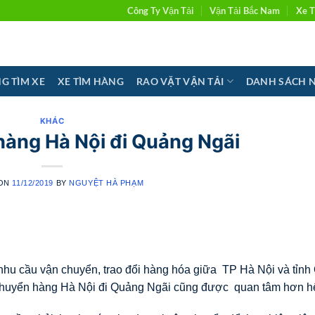
Công Ty Vận Tải
Vận Tải Bắc Nam
Xe T
G TÌM XE
XE TÌM HÀNG
RAO VẶT VẬN TẢI
DANH SÁCH 
KHÁC
àng Hà Nội đi Quảng Ngãi
 ON
11/12/2019
BY
NGUYỆT HÀ PHẠM
hì nhu cầu vận chuyển, trao đổi hàng hóa giữa TP Hà Nội và tỉn
chuyển hàng Hà Nội đi Quảng Ngãi cũng được quan tâm hơn hế