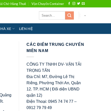
ải Chở Hàng Thuê
Vận Chuyển Container
-
NHÀ XE
LIÊN HỆ
CÁC ĐIỂM TRUNG CHUYỂN
MIỀN NAM
CÔNG TY TNHH DV- VẬN TẢI
TRỌNG TẤN
Địa Chỉ: M7, Đường Lê Thị
Riêng, Phường Thới An, Quận
12. TP. HCM ( Đối diện UBND
h Quảng
quận 12)
t.
Điện Thoại: 0945 74 74 77 –
0912 79 79 49