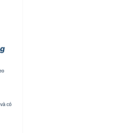
ng
eo
 và có