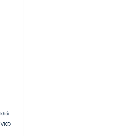
 khối
 NVKD