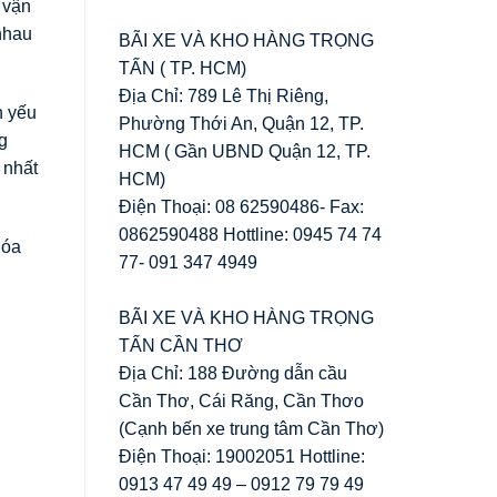
 vận
nhau
BÃI XE VÀ KHO HÀNG TRỌNG
TẤN ( TP. HCM)
Địa Chỉ: 789 Lê Thị Riêng,
n yếu
Phường Thới An, Quận 12, TP.
g
HCM ( Gần UBND Quận 12, TP.
 nhất
HCM)
Điện Thoại: 08 62590486- Fax:
0862590488 Hottline: 0945 74 74
hóa
77- 091 347 4949
BÃI XE VÀ KHO HÀNG TRỌNG
TẤN CẦN THƠ
Địa Chỉ: 188 Đường dẫn cầu
Cần Thơ, Cái Răng, Cần Thơo
(Cạnh bến xe trung tâm Cần Thơ)
Điện Thoại: 19002051 Hottline:
0913 47 49 49 – 0912 79 79 49