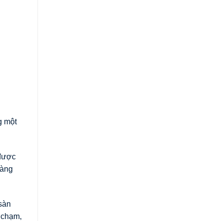
g một
 được
hàng
sàn
 chạm,