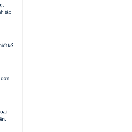
g,
nh tác
hiết kế
à đơn
loại
ắn.