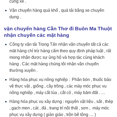
cùng xe .
Vận chuyển hàng quá khổ , quá tải bằng xe chuyên
dụng .
vận chuyển hàng Cần Thơ đi Buôn Ma Thuột
nhận chuyển các mặt hàng
Công ty vận tải Trọng Tấn nhận vận chuyển tất cả các
mặt hàng chỉ trừ hàng cấm theo quy định pháp luật , rất
mong nhận được sự ủng hộ và hợp tác cùng khách
hàng . Các mặt hàng chúng tôi nhận vận chuyển
thường xuyên .
Hàng hóa phục vụ nông nghiệp : Phân bón , thuốc bảo
vệ thực vật , giống , cây trồng , các máy móc phục vụ
nông nghiệp , máy cắt lúa , cắt cỏ , máy băm đất . …
Hàng hóa phục vụ xây dựng : nguyên vật liệu , sắt , thép
, gạch men , cát , đá , trang trí nội thất , sơn , máy móc
phục vụ xây dựng ( giàn giáo , trộn bê tông … )