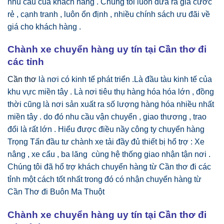
nhu cầu của khách hàng . Chúng tôi luôn đưa ra giá cước
rẻ , cạnh tranh , luôn ổn định , nhiều chính sách ưu đãi về
giá cho khách hàng .
Chành xe chuyển hàng uy tín tại Cần thơ đi
các tỉnh
Cần thơ
là nơi có kinh tế phát triển .Là đầu tàu kinh tế của
khu vực miền tây . Là nơi tiêu thụ hàng hóa hóa lớn , đồng
thời cũng là nơi sản xuất ra số lượng hàng hóa nhiều nhất
miền tây . do đó nhu cầu vận chuyển , giao thương , trao
đổi là rất lớn . Hiểu được điều nầy công ty chuyển hàng
Trọng Tấn đầu tư chành xe tải đầy đủ thiết bị hổ trợ : Xe
nâng , xe cẩu , ba lăng cùng hệ thống giao nhận tận nơi .
Chúng tôi đã hổ trợ khách chuyển hàng từ Cần thơ đi các
tỉnh một cách tốt nhất trong đó có nhận chuyển hàng từ
Cần Thơ đi Buôn Ma Thuột
Chành xe chuyển hàng uy tín tại Cần thơ đi