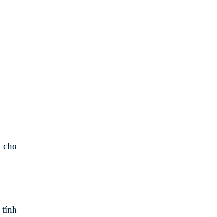
n cho
 tính