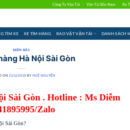
Công Ty Vận Tải
Vận Tải Bắc Nam
Xe T
G TÌM XE
XE TÌM HÀNG
RAO VẶT VẬN TẢI
DANH SÁCH 
MIỀN BẮC
hàng Hà Nội Sài Gòn
D ON
21/11/2019
BY
HUỆ NGUYỄN
 Sài Gòn . Hotline : Ms Diễm
41895995/Zalo
ội Sài Gòn?