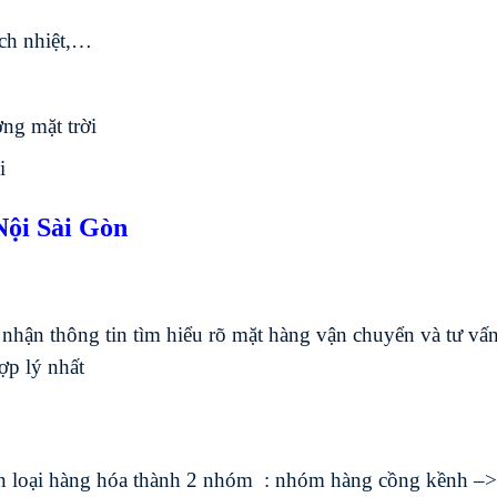
ách nhiệt,…
ợng mặt trời
i
Nội Sài Gòn
 nhận thông tin tìm hiểu rõ mặt hàng vận chuyển và tư vấ
ợp lý nhất
ân loại hàng hóa thành 2 nhóm : nhóm hàng cồng kềnh –>