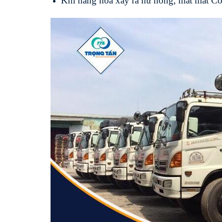
Khi hàng hóa xảy ra hư hóng, mất mát Cô