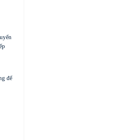
huyển
xếp
ng để