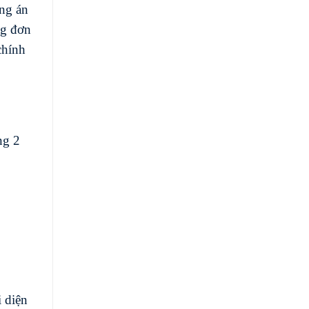
ơng án
ng đơn
chính
ng 2
i diện