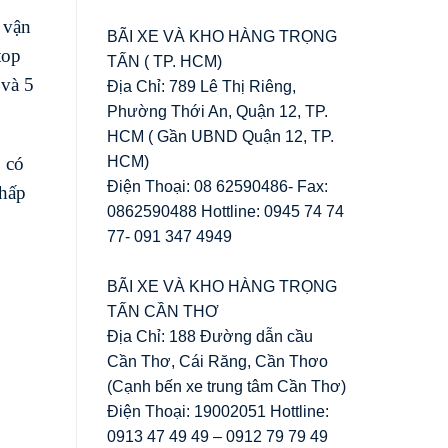
 vận
BÃI XE VÀ KHO HÀNG TRỌNG
top
TẤN ( TP. HCM)
 và 5
Địa Chỉ: 789 Lê Thị Riêng,
Phường Thới An, Quận 12, TP.
HCM ( Gần UBND Quận 12, TP.
HCM)
 có
Điện Thoại: 08 62590486- Fax:
thấp
0862590488 Hottline: 0945 74 74
77- 091 347 4949
BÃI XE VÀ KHO HÀNG TRỌNG
TẤN CẦN THƠ
Địa Chỉ: 188 Đường dẫn cầu
Cần Thơ, Cái Răng, Cần Thơo
(Cạnh bến xe trung tâm Cần Thơ)
Điện Thoại: 19002051 Hottline:
0913 47 49 49 – 0912 79 79 49