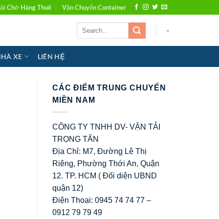
ải Chở Hàng Thuê
Vận Chuyển Container
-
NHÀ XE
LIÊN HỆ
CÁC ĐIỂM TRUNG CHUYỂN
MIỀN NAM
CÔNG TY TNHH DV- VẬN TẢI
TRỌNG TẤN
Địa Chỉ: M7, Đường Lê Thị
Riêng, Phường Thới An, Quận
12. TP. HCM ( Đối diện UBND
quận 12)
Điện Thoại: 0945 74 74 77 –
0912 79 79 49