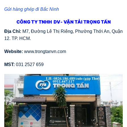
Gửi hàng ghép đi Bắc Ninh
CÔNG TY TNHH DV- VẬN TẢI TRỌNG TẤN
Địa Chỉ:
M7, Đường Lê Thị Riêng, Phường Thới An, Quận
12. TP. HCM.
Website:
www.trongtanvn.com
MST:
031 2527 659