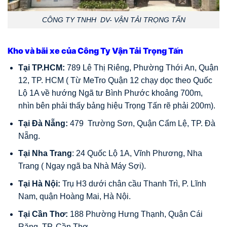
CÔNG TY TNHH DV- VẬN TẢI TRỌNG TẤN
Kho và bãi xe của Công Ty Vận Tải Trọng Tấn
Tại TP.HCM:
789 Lê Thị Riêng, Phường Thới An, Quận
12, TP. HCM ( Từ MeTro Quận 12 chạy dọc theo Quốc
Lộ 1A về hướng Ngã tư Bình Phước khoảng 700m,
nhìn bên phải thấy bảng hiệu Trọng Tấn rẽ phải 200m).
Tại Đà Nẵng:
479 Trường Sơn, Quận Cẩm Lệ, TP. Đà
Nẵng.
Tại Nha Trang
: 24 Quốc Lộ 1A, Vĩnh Phương, Nha
Trang ( Ngay ngã ba Nhà Máy Sợi).
Tại Hà Nội:
Trụ H3 dưới chân cầu Thanh Trì, P. Lĩnh
Nam, quận Hoàng Mai, Hà Nội.
Tại Cần Thơ:
188 Phường Hưng Thạnh, Quận Cái
Răng, TP. Cần Thơ.