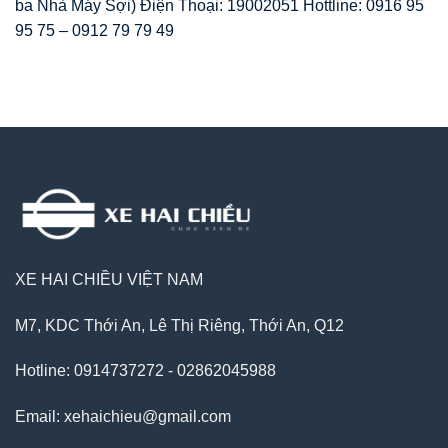
ba Nhà Máy Sợi) Điện Thoại: 19002051 Hottline: 0916 95
95 75 – 0912 79 79 49
XE HAI CHIỀU VIỆT NAM
M7, KDC Thới An, Lê Thị Riêng, Thới An, Q12
Hotline: 0914737272 - 02862045988
Email: xehaichieu@gmail.com