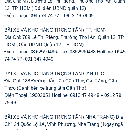
Địa Chỉ: M7, Đường Lê Thị Riêng, Phường Thới An, Quận
12. TP. HCM ( Đối diện UBND quận 12)
Điện Thoại: 0945 74 74 77 – 0912 79 79 49
BÃI XE VÀ KHO HÀNG TRỌNG TẤN ( TP. HCM)
Địa Chỉ: 789 Lê Thị Riêng, Phường Thới An, Quận 12, TP.
HCM ( Gần UBND Quận 12, TP. HCM)
Điện Thoại: 08 62590486- Fax: 0862590488 Hottline: 0945
74 74 77- 091 347 4949
BÃI XE VÀ KHO HÀNG TRỌNG TẤN CẦN THƠ
Địa Chỉ: 188 Đường dẫn cầu Cần Thơ, Cái Răng, Cần
Thơo (Cạnh bến xe trung tâm Cần Thơ)
Điện Thoại: 19002051 Hottline: 0913 47 49 49 – 0912 79
79 49
BÃI XE VÀ KHO HÀNG TRỌNG TẤN ( NHA TRANG) Địa
Chỉ: 24 Quốc Lộ 1A, Vĩnh Phương, Nha Trang ( Ngay ngã