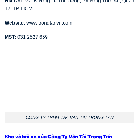
Địa Chỉ:
M7, Đường Lê Thị Riêng, Phường Thới An, Quận
12. TP. HCM.
Website:
www.trongtanvn.com
MST:
031 2527 659
CÔNG TY TNHH DV- VẬN TẢI TRỌNG TẤN
Kho và bãi xe của Công Ty Vận Tải Trọng Tấn