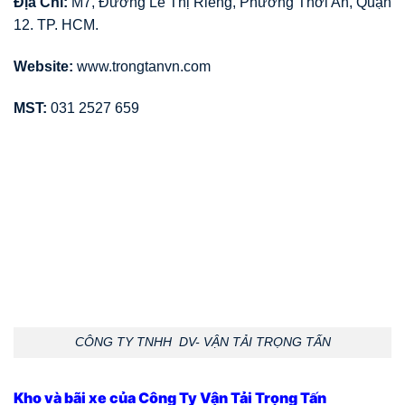
Địa Chỉ:
M7, Đường Lê Thị Riêng, Phường Thới An, Quận
12. TP. HCM.
Website:
www.trongtanvn.com
MST:
031 2527 659
CÔNG TY TNHH DV- VẬN TẢI TRỌNG TẤN
Kho và bãi xe của Công Ty Vận Tải Trọng Tấn