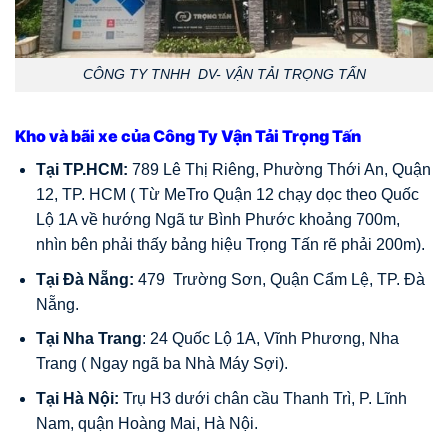
CÔNG TY TNHH DV- VẬN TẢI TRỌNG TẤN
Kho và bãi xe của Công Ty Vận Tải Trọng Tấn
Tại TP.HCM:
789 Lê Thị Riêng, Phường Thới An, Quận
12, TP. HCM ( Từ MeTro Quận 12 chạy dọc theo Quốc
Lộ 1A về hướng Ngã tư Bình Phước khoảng 700m,
nhìn bên phải thấy bảng hiệu Trọng Tấn rẽ phải 200m).
Tại Đà Nẵng:
479 Trường Sơn, Quận Cẩm Lệ, TP. Đà
Nẵng.
Tại Nha Trang
: 24 Quốc Lộ 1A, Vĩnh Phương, Nha
Trang ( Ngay ngã ba Nhà Máy Sợi).
Tại Hà Nội:
Trụ H3 dưới chân cầu Thanh Trì, P. Lĩnh
Nam, quận Hoàng Mai, Hà Nội.