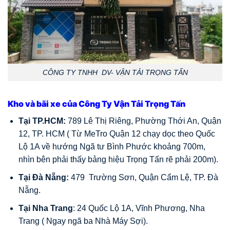
CÔNG TY TNHH DV- VẬN TẢI TRỌNG TẤN
Kho và bãi xe của Công Ty Vận Tải Trọng Tấn
Tại TP.HCM:
789 Lê Thị Riêng, Phường Thới An, Quận
12, TP. HCM ( Từ MeTro Quận 12 chạy dọc theo Quốc
Lộ 1A về hướng Ngã tư Bình Phước khoảng 700m,
nhìn bên phải thấy bảng hiệu Trọng Tấn rẽ phải 200m).
Tại Đà Nẵng:
479 Trường Sơn, Quận Cẩm Lệ, TP. Đà
Nẵng.
Tại Nha Trang
: 24 Quốc Lộ 1A, Vĩnh Phương, Nha
Trang ( Ngay ngã ba Nhà Máy Sợi).