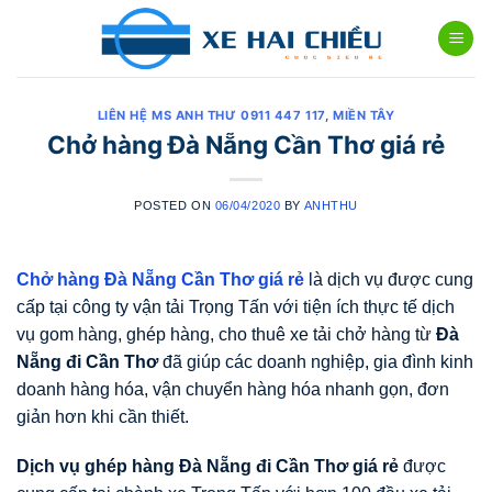
Skip
to
content
LIÊN HỆ MS ANH THƯ 0911 447 117
,
MIỀN TÂY
Chở hàng Đà Nẵng Cần Thơ giá rẻ
POSTED ON
06/04/2020
BY
ANHTHU
Chở hàng Đà Nẵng Cần Thơ giá rẻ
là dịch vụ được cung
cấp tại công ty vận tải Trọng Tấn với tiện ích thực tế dịch
vụ gom hàng, ghép hàng, cho thuê xe tải chở hàng từ
Đà
Nẵng đi Cần Thơ
đã giúp các doanh nghiệp, gia đình kinh
doanh hàng hóa, vận chuyển hàng hóa nhanh gọn, đơn
giản hơn khi cần thiết.
Dịch vụ ghép hàng Đà Nẵng đi Cần Thơ
giá rẻ
được