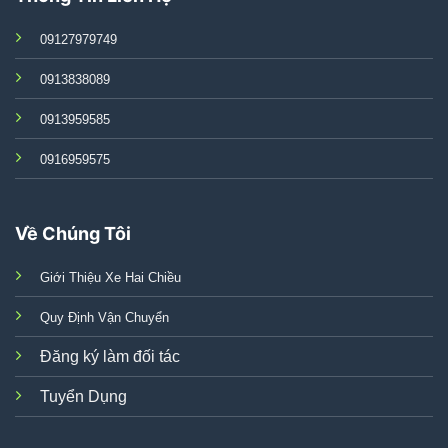
09127979749
0913838089
0913959585
0916959575
Về Chúng Tôi
Giới Thiệu Xe Hai Chiều
Quy Định Vận Chuyển
Đăng ký làm đối tác
Tuyển Dụng