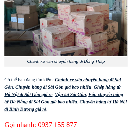
Chành xe vận chuyển hàng đi Đồng Tháp
Có thể bạn đang tìm kiếm:
Chành xe vận chuyển hàng đi Sài
Gòn
,
Chuyển hàng đi Sài Gòn giá bao nhiêu
,
Ghép hàng từ
Hà Nội đi Sài Gòn giá rẻ
,
Vận tải Sài Gòn
,
Vận chuyển hàng
từ Đà Nẵng đi Sài Gòn giá bao nhiêu
,
Chuyển hàng từ Hà Nội
đi Bình Dương giá rẻ
,
Gọi nhanh:
0937 155 877