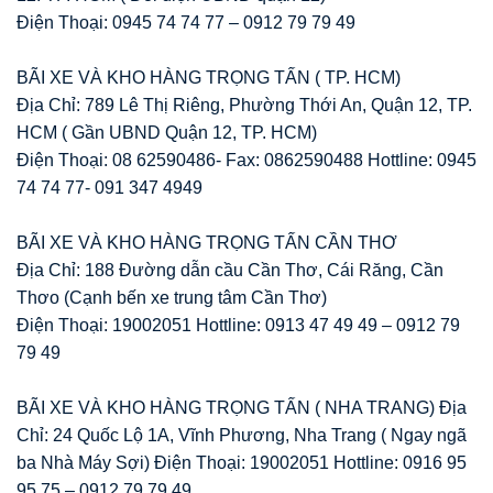
Điện Thoại: 0945 74 74 77 – 0912 79 79 49
BÃI XE VÀ KHO HÀNG TRỌNG TẤN ( TP. HCM)
Địa Chỉ: 789 Lê Thị Riêng, Phường Thới An, Quận 12, TP.
HCM ( Gần UBND Quận 12, TP. HCM)
Điện Thoại: 08 62590486- Fax: 0862590488 Hottline: 0945
74 74 77- 091 347 4949
BÃI XE VÀ KHO HÀNG TRỌNG TẤN CẦN THƠ
Địa Chỉ: 188 Đường dẫn cầu Cần Thơ, Cái Răng, Cần
Thơo (Cạnh bến xe trung tâm Cần Thơ)
Điện Thoại: 19002051 Hottline: 0913 47 49 49 – 0912 79
79 49
BÃI XE VÀ KHO HÀNG TRỌNG TẤN ( NHA TRANG) Địa
Chỉ: 24 Quốc Lộ 1A, Vĩnh Phương, Nha Trang ( Ngay ngã
ba Nhà Máy Sợi) Điện Thoại: 19002051 Hottline: 0916 95
95 75 – 0912 79 79 49