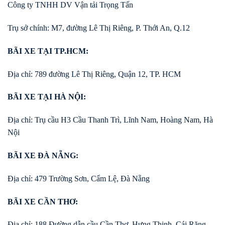
Công ty TNHH DV Vận tải Trọng Tấn
Trụ sở chính: M7, đường Lê Thị Riêng, P. Thới An, Q.12
BÃI XE TẠI TP.HCM:
Địa chỉ: 789 đường Lê Thị Riêng, Quận 12, TP. HCM
BÃI XE TẠI HÀ NỘI:
Địa chỉ: Trụ cầu H3 Cầu Thanh Trì, Lĩnh Nam, Hoàng Nam, Hà
Nội
BÃI XE ĐÀ NẴNG:
Địa chỉ: 479 Trường Sơn, Cẩm Lệ, Đà Nẵng
BÃI XE CẦN THƠ:
Địa chỉ: 188 Đường dẫn cầu Cần Thơ, Hưng Thịnh, Cái Răng,