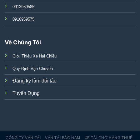
0913959585
0916959575
Về Chúng Tôi
Giới Thiệu Xe Hai Chiều
Quy Định Vận Chuyển
Đăng ký làm đối tác
Tuyển Dụng
CÔNG TY VẬN TẢI
VẬN TẢI BẮC NAM
XE TẢI CHỞ HÀNG THUÊ