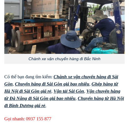
Chành xe vận chuyển hàng đi Bắc Ninh
Có thể bạn đang tìm kiếm:
Chành xe vận chuyển hàng đi Sài
Gòn
,
Chuyển hàng đi Sài Gòn giá bao nhiêu
,
Ghép hàng từ
Hà Nội đi Sài Gòn giá rẻ
,
Vận tải Sài Gòn
,
Vận chuyển hàng
từ Đà Nẵng đi Sài Gòn giá bao nhiêu
,
Chuyển hàng từ Hà Nội
đi Bình Dương giá rẻ
,
Gọi nhanh:
0937 155 877