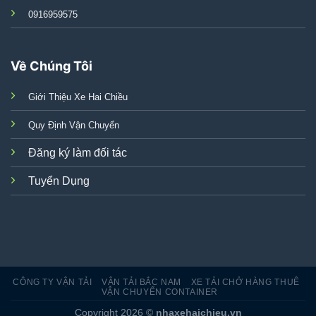
0916959575
Về Chúng Tôi
Giới Thiệu Xe Hai Chiều
Quy Định Vận Chuyển
Đăng ký làm đối tác
Tuyển Dụng
CÔNG TY VẬN TẢI
VẬN TẢI BẮC NAM
XE TẢI CHỞ HÀNG THUÊ
VẬN CHUYỂN CONTAINER
Copyright 2026 ©
nhaxehaichieu.vn