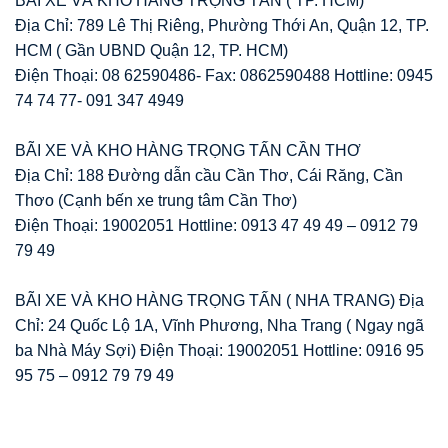
BÃI XE VÀ KHO HÀNG TRỌNG TẤN ( TP. HCM)
Địa Chỉ: 789 Lê Thị Riêng, Phường Thới An, Quận 12, TP.
HCM ( Gần UBND Quận 12, TP. HCM)
Điện Thoại: 08 62590486- Fax: 0862590488 Hottline: 0945
74 74 77- 091 347 4949
BÃI XE VÀ KHO HÀNG TRỌNG TẤN CẦN THƠ
Địa Chỉ: 188 Đường dẫn cầu Cần Thơ, Cái Răng, Cần
Thơo (Cạnh bến xe trung tâm Cần Thơ)
Điện Thoại: 19002051 Hottline: 0913 47 49 49 – 0912 79
79 49
BÃI XE VÀ KHO HÀNG TRỌNG TẤN ( NHA TRANG) Địa
Chỉ: 24 Quốc Lộ 1A, Vĩnh Phương, Nha Trang ( Ngay ngã
ba Nhà Máy Sợi) Điện Thoại: 19002051 Hottline: 0916 95
95 75 – 0912 79 79 49