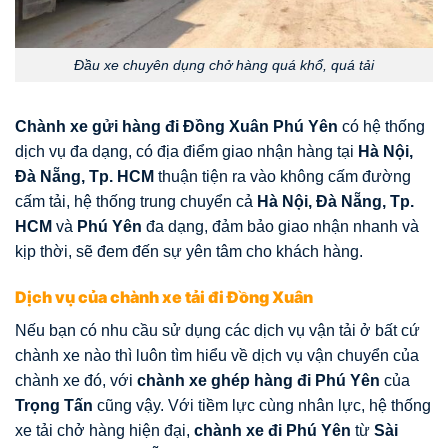
Đầu xe chuyên dụng chở hàng quá khổ, quá tải
Chành xe gửi hàng đi Đồng Xuân Phú Yên
có hệ thống
dịch vụ đa dạng, có địa điểm giao nhận hàng tại
Hà Nội,
Đà Nẵng, Tp. HCM
thuận tiện ra vào không cấm đường
cấm tải, hệ thống trung chuyển cả
Hà Nội, Đà Nẵng, Tp.
HCM
và
Phú Yên
đa dạng, đảm bảo giao nhận nhanh và
kịp thời, sẽ đem đến sự yên tâm cho khách hàng.
Dịch vụ của chành xe tải đi Đồng Xuân
Nếu bạn có nhu cầu sử dụng các dịch vụ vận tải ở bất cứ
chành xe nào thì luôn tìm hiểu về dịch vụ vận chuyển của
chành xe đó, với
chành xe ghép hàng đi Phú Yên
của
Trọng Tấn
cũng vậy. Với tiềm lực cùng nhân lực, hệ thống
xe tải chở hàng hiện đại,
chành xe đi Phú Yên
từ
Sài