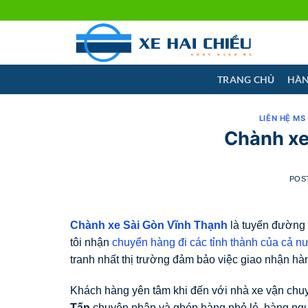
Skip
to
content
TRANG CHỦ
HÀN
LIÊN HỆ MS
Chành xe
POS
Chành xe Sài Gòn Vĩnh Thạnh
là tuyến đường
tôi nhận
chuyển hàng đi các tỉnh thành của cả n
tranh nhất thị trường đảm bảo việc giao nhận hàn
Khách hàng yên tâm khi đến với nhà xe vận chu
Tấn
chuyên nhận và ghép hàng nhỏ lẻ, hàng ngu