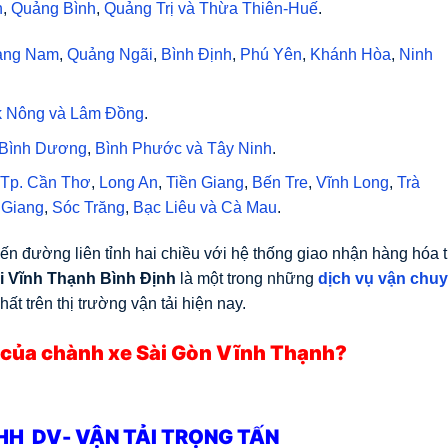
h
,
Quảng Bình
,
Quảng Trị
và
Thừa Thiên-Huế
.
ảng Nam
,
Quảng Ngãi
,
Bình Định
,
Phú Yên
,
Khánh Hòa
,
Ninh
 Nông
và
Lâm Đồng
.
Bình Dương
,
Bình Phước
và
Tây Ninh
.
Tp. Cần Thơ
,
Long An
,
Tiền Giang
,
Bến Tre
,
Vĩnh Long
,
Trà
 Giang
,
Sóc Trăng
,
Bạc Liêu
và
Cà Mau
.
yến đường liên tỉnh hai chiều với hệ thống giao nhận hàng hóa 
 Vĩnh Thạnh Bình Định
là một trong những
dịch vụ vận chu
ất trên thị trường vận tải hiện nay.
g của chành xe Sài Gòn Vĩnh Thạnh?
HH DV- VẬN TẢI TRỌNG TẤN