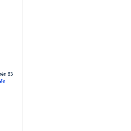
trên 63
yển