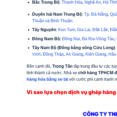
Bắc Trung Bộ
:
Thanh Hóa
,
Nghệ An
,
Hà Tĩn
Duyên hải Nam Trung Bộ
:
Tp. Đà Nẵng
,
Qu
Thuận
và
Bình Thuận
.
Tây Nguyên
:
Kon Tum
,
Gia Lai
,
Đắk Lắk
,
Đắk
Đông Nam Bộ
:
Đồng Nai
,
Bà Rịa-Vũng Tàu
,
Tây Nam Bộ
(Đồng bằng sông Cửu Long)
:
Vinh
,
Đồng Tháp
,
An Giang
,
Kiên Giang
,
Hậu
Bên cạnh đó,
Trọng Tấn
tập trung đầu tư các tu
tỉnh thành cả nước. Nhà xe
chỡ hàng TPHCM đi
hàng hóa bằng xe tải
với cước phí cạnh tranh nh
Vì sao lựa chọn dịch vụ ghép hàn
CÔNG TY TN