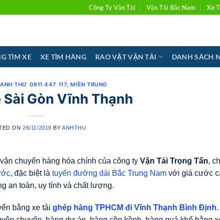
Công Ty Vận Tải
Vận Tải Bắc Nam
Xe T
G TÌM XE
XE TÌM HÀNG
RAO VẶT VẬN TẢI
DANH SÁCH 
 ANH THƯ 0911 447 117
,
MIỀN TRUNG
 Sài Gòn Vĩnh Thạnh
TED ON
26/11/2019
BY
ANHTHU
 vận chuyển hàng hóa chính của công ty
Vận Tải Trọng Tấn
, c
ước
, đặc biệt là
tuyến đường dài Bắc Trung Nam
với giá cước 
g an toàn, uy tính và chất lượng.
yển bằng xe tải
ghép hàng TPHCM đi Vĩnh Thạnh Bình Định
yên chuyến, hàng dự án, hàng cồn kềnh, hàng quá khổ bằng xe