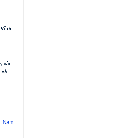
 Vĩnh
y vận
n
và
h
,
Nam