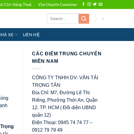
ải Chở Hàng Thuê
Vận Chuyển Container
-
NHÀ XE
LIÊN HỆ
CÁC ĐIỂM TRUNG CHUYỂN
MIỀN NAM
CÔNG TY TNHH DV- VẬN TẢI
TRỌNG TẤN
Địa Chỉ: M7, Đường Lê Thị
húng
Riêng, Phường Thới An, Quận
cạnh
12. TP. HCM ( Đối diện UBND
quận 12)
Điện Thoại: 0945 74 74 77 –
.
Trọng
0912 79 79 49
 tải