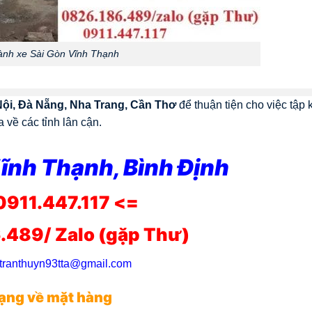
nh xe Sài Gòn Vĩnh Thạnh
Nội, Đà Nẵng, Nha Trang, Cần Thơ
để thuận tiện cho việc tập 
về các tỉnh lân cận.
ĩnh Thạnh, Bình Định
0911.447.117 <=
.489/ Zalo (gặp Thư)
tranthuyn93tta@gmail.com
ạng về mặt hàng