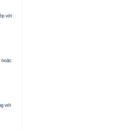
ép với
g hoặc
ng với