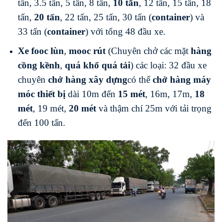
tấn, 3.5 tấn, 5 tấn, 8 tấn,
10 tấn
, 12 tấn, 15 tấn, 18
tấn,
20 tấn
, 22 tấn, 25 tấn, 30 tấn (
container
) và
33 tấn (
container
) với tổng 48 đầu xe.
Xe fooc lùn
,
mooc rút
(Chuyên chở các mặt
hàng
cồng kềnh
,
quá khổ quá tải
) các loại: 32 đầu xe
chuyên
chở hàng xây dựng
có thể
chở hàng máy
móc thiết bị
dài 10m đến
15 mét
, 16m, 17m,
18
mét
, 19 mét,
20 mét
và thậm chí 25m với tải trọng
đến 100 tấn.