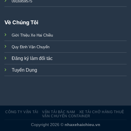
0916959575
Về Chúng Tôi
Giới Thiệu Xe Hai Chiều
Quy Định Vận Chuyển
Đăng ký làm đối tác
Tuyển Dụng
CÔNG TY VẬN TẢI
VẬN TẢI BẮC NAM
XE TẢI CHỞ HÀNG THUÊ
VẬN CHUYỂN CONTAINER
Copyright 2026 ©
nhaxehaichieu.vn