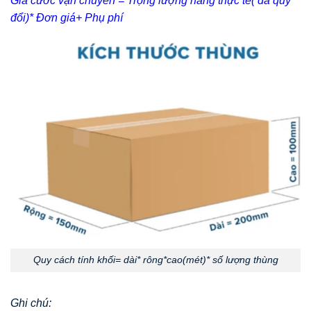
Giá cước vận chuyển = Trọng lượng hàng thực tế( đã quy
đổi)* Đơn giá+ Phụ phí
Quy cách tính khối= dài* rông*cao(mét)* số lượng thùng
Ghi chú: