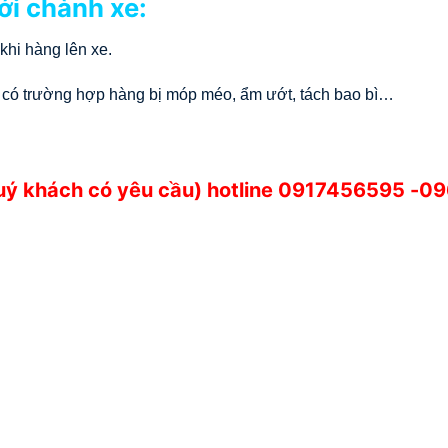
ới chành xe:
khi hàng lên xe.
 có trường hợp hàng bị móp méo, ẩm ướt, tách bao bì…
quý khách có yêu cầu) hotline
0917456595
-09