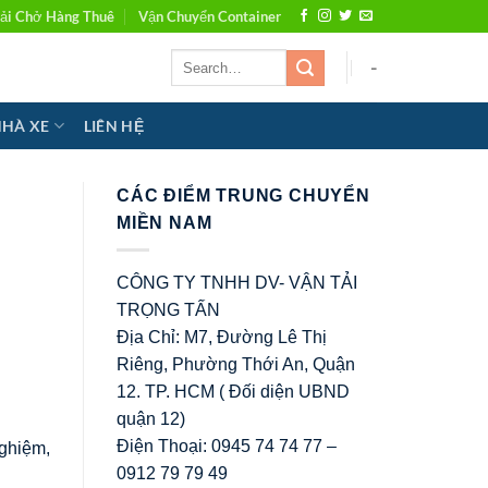
ải Chở Hàng Thuê
Vận Chuyển Container
-
NHÀ XE
LIÊN HỆ
CÁC ĐIỂM TRUNG CHUYỂN
MIỀN NAM
CÔNG TY TNHH DV- VẬN TẢI
TRỌNG TẤN
Địa Chỉ: M7, Đường Lê Thị
Riêng, Phường Thới An, Quận
12. TP. HCM ( Đối diện UBND
quận 12)
Điện Thoại: 0945 74 74 77 –
nghiệm,
0912 79 79 49