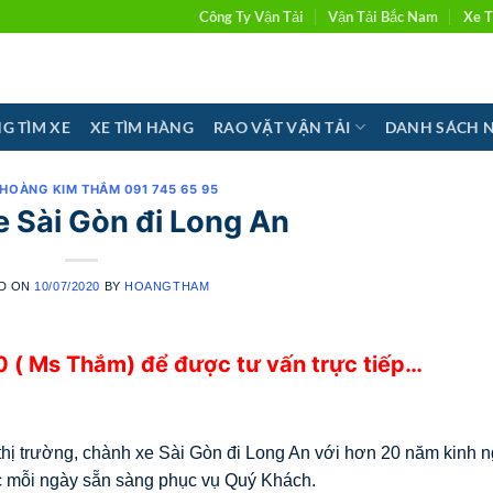
Công Ty Vận Tải
Vận Tải Bắc Nam
Xe T
G TÌM XE
XE TÌM HÀNG
RAO VẶT VẬN TẢI
DANH SÁCH 
 HOÀNG KIM THẮM 091 745 65 95
 Sài Gòn đi Long An
D ON
10/07/2020
BY
HOANGTHAM
 ( Ms Thắm) để được tư vấn trực tiếp…
ị trường, chành xe Sài Gòn đi Long An với hơn 20 năm kinh 
c mỗi ngày sẵn sàng phục vụ Quý Khách.