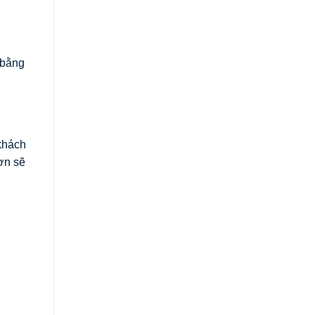
 bằng
khách
ơn sẽ