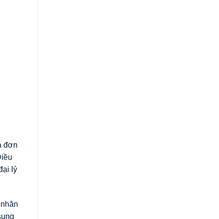
a đơn
Điều
ại lý
 nhãn
sung