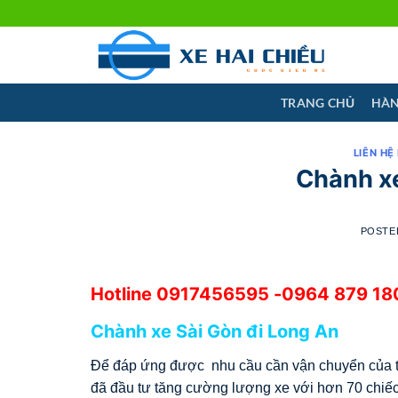
Skip
to
content
TRANG CHỦ
HÀN
LIÊN HỆ
Chành xe
POSTE
Hotline
0917456595
-0964 879 180
Chành xe Sài Gòn đi Long An
Để đáp ứng được nhu cầu cần vận chuyển của th
đã đầu tư tăng cường lượng xe với hơn 70 chiế