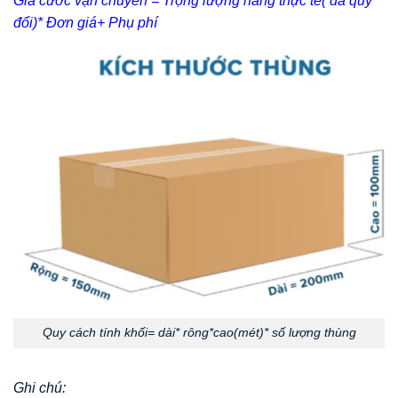
Giá cước vận chuyển = Trọng lượng hàng thực tế( đã quy
đổi)* Đơn giá+ Phụ phí
Quy cách tính khối= dài* rông*cao(mét)* số lượng thùng
Ghi chú: