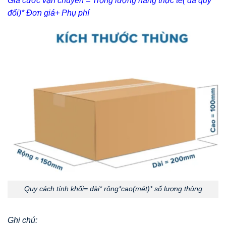
Giá cước vận chuyển = Trọng lượng hàng thực tế( đã quy
đổi)* Đơn giá+ Phụ phí
Quy cách tính khối= dài* rông*cao(mét)* số lượng thùng
Ghi chú: