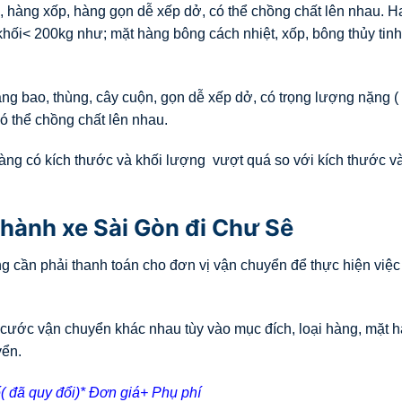
, hàng xốp, hàng gọn dễ xếp dở, có thể chồng chất lên nhau. H
hối< 200kg như; mặt hàng bông cách nhiệt, xốp, bông thủy tinh
g bao, thùng, cây cuộn, gọn dễ xếp dở, có trọng lượng nặng ( 
ó thể chồng chất lên nhau.
àng có kích thước và khối lượng vượt quá so với kích thước v
hành xe Sài Gòn đi Chư Sê
 cần phải thanh toán cho đơn vị vận chuyển để thực hiện việc
cước vận chuyển khác nhau tùy vào mục đích, loại hàng, mặt h
yển.
( đã quy đổi)* Đơn giá+ Phụ phí