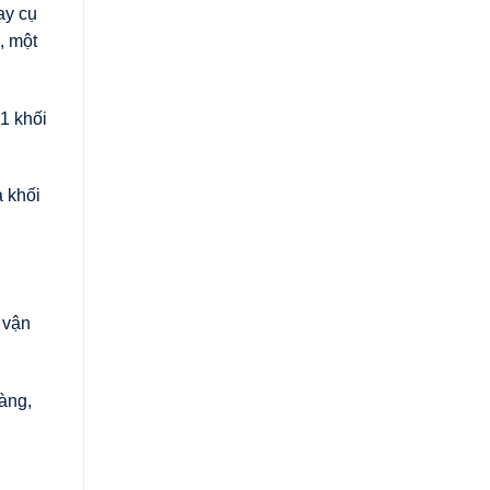
ay cụ
, một
1 khối
à khối
 vận
àng,