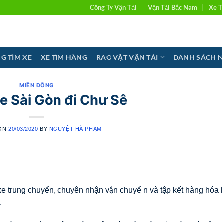
Công Ty Vận Tải
Vận Tải Bắc Nam
Xe T
G TÌM XE
XE TÌM HÀNG
RAO VẶT VẬN TẢI
DANH SÁCH 
MIỀN ĐÔNG
e Sài Gòn đi Chư Sê
 ON
20/03/2020
BY
NGUYỆT HÀ PHẠM
xe trung chuyển, chuyên nhận vận chuyể n và tập kết hàng hóa 
.