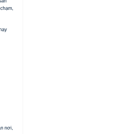
sàn
 chạm,
hạy
i
n nơi,