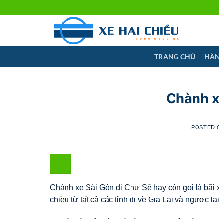
Skip
to
content
TRANG CHỦ
HÀN
Chành x
POSTED
Chành xe Sài Gòn đi Chư Sê hay còn gọi là bãi 
chiều từ tất cả các tỉnh đi về Gia Lai và ngược lại