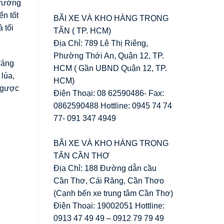
trường
ển tốt
BÃI XE VÀ KHO HÀNG TRỌNG
 tối
TẤN ( TP. HCM)
Địa Chỉ: 789 Lê Thị Riêng,
Phường Thới An, Quận 12, TP.
đáng
HCM ( Gần UBND Quận 12, TP.
 lúa,
HCM)
 ngược
Điện Thoại: 08 62590486- Fax:
0862590488 Hottline: 0945 74 74
77- 091 347 4949
BÃI XE VÀ KHO HÀNG TRỌNG
TẤN CẦN THƠ
Địa Chỉ: 188 Đường dẫn cầu
Cần Thơ, Cái Răng, Cần Thơo
(Cạnh bến xe trung tâm Cần Thơ)
Điện Thoại: 19002051 Hottline:
0913 47 49 49 – 0912 79 79 49