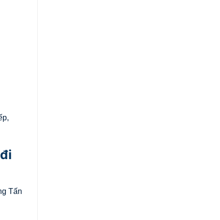
ếp,
đi
ọng Tấn