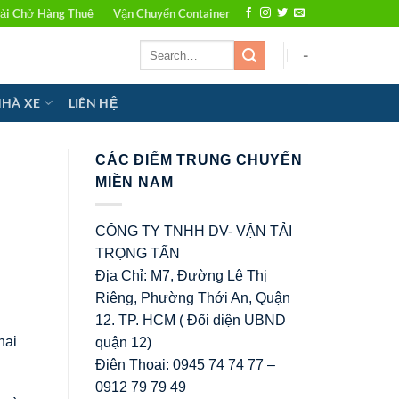
ải Chở Hàng Thuê
Vận Chuyển Container
-
NHÀ XE
LIÊN HỆ
CÁC ĐIỂM TRUNG CHUYỂN
MIỀN NAM
CÔNG TY TNHH DV- VẬN TẢI
TRỌNG TẤN
Địa Chỉ: M7, Đường Lê Thị
Riêng, Phường Thới An, Quận
12. TP. HCM ( Đối diện UBND
hai
quận 12)
Điện Thoại: 0945 74 74 77 –
0912 79 79 49