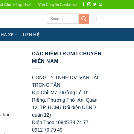
ải Chở Hàng Thuê
Vận Chuyển Container
-
NHÀ XE
LIÊN HỆ
CÁC ĐIỂM TRUNG CHUYỂN
MIỀN NAM
CÔNG TY TNHH DV- VẬN TẢI
TRỌNG TẤN
Địa Chỉ: M7, Đường Lê Thị
Riêng, Phường Thới An, Quận
12. TP. HCM ( Đối diện UBND
a hai
quận 12)
Điện Thoại: 0945 74 74 77 –
0912 79 79 49