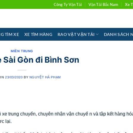
Công Ty Vận Tải
Vận Tải Bắc Nam
Xe T
G TÌM XE
XE TÌM HÀNG
RAO VẶT VẬN TẢI
DANH SÁCH 
MIỀN TRUNG
 Sài Gòn đi Bình Sơn
 ON
23/03/2020
BY
NGUYỆT HÀ PHẠM
i xe trung chuyển, chuyên nhận vận chuyể n và tập kết hàng hó
c lại.