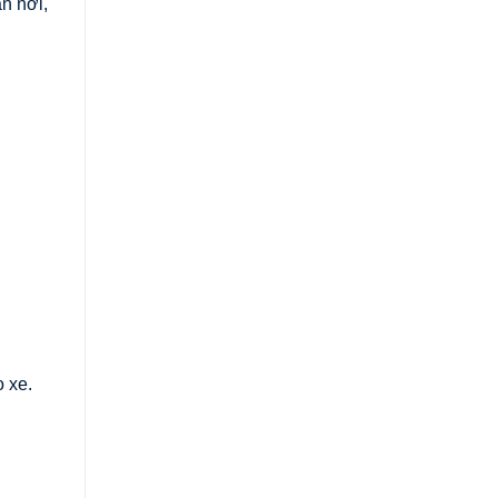
n nơi,
o xe.