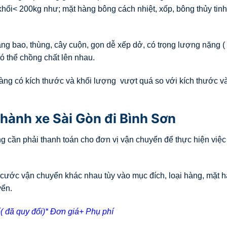
hối< 200kg như; mặt hàng bông cách nhiệt, xốp, bông thủy tinh
g bao, thùng, cây cuộn, gọn dễ xếp dở, có trọng lượng nặng ( 
ó thể chồng chất lên nhau.
àng có kích thước và khối lượng vượt quá so với kích thước v
hành xe Sài Gòn đi Bình Sơn
 cần phải thanh toán cho đơn vị vận chuyển để thực hiện việc
cước vận chuyển khác nhau tùy vào mục đích, loại hàng, mặt h
yển.
( đã quy đổi)* Đơn giá+ Phụ phí