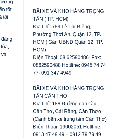
trường
ển tốt
BÃI XE VÀ KHO HÀNG TRỌNG
 tối
TẤN ( TP. HCM)
Địa Chỉ: 789 Lê Thị Riêng,
Phường Thới An, Quận 12, TP.
a đáng
HCM ( Gần UBND Quận 12, TP.
 lúa,
HCM)
 và
Điện Thoại: 08 62590486- Fax:
0862590488 Hottline: 0945 74 74
77- 091 347 4949
BÃI XE VÀ KHO HÀNG TRỌNG
TẤN CẦN THƠ
Địa Chỉ: 188 Đường dẫn cầu
Cần Thơ, Cái Răng, Cần Thơo
(Cạnh bến xe trung tâm Cần Thơ)
Điện Thoại: 19002051 Hottline:
0913 47 49 49 – 0912 79 79 49