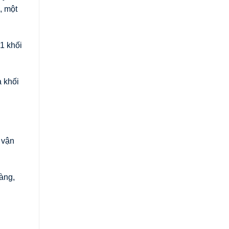
, một
1 khối
à khối
 vận
àng,