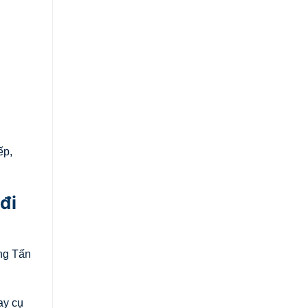
ếp,
đi
ọng Tấn
ay cụ