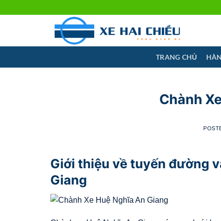
Skip
to
content
TRANG CHỦ
HÀN
Chành Xe
POST
Giới thiệu về tuyến đường 
Giang