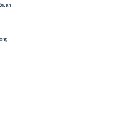
hóa an
rong