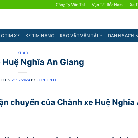
Công Ty Vận Tải
Vận Tải Bắc Nam
Xe T
G TÌM XE
XE TÌM HÀNG
RAO VẶT VẬN TẢI
DANH SÁCH 
KHÁC
 Huệ Nghĩa An Giang
ED ON
23/07/2024
BY
CONTENT1
vận chuyển của Chành xe Huệ Nghĩa