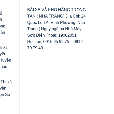
BÃI XE VÀ KHO HÀNG TRỌNG
ố
TẤN ( NHA TRANG) Địa Chỉ: 24
ố
Quốc Lộ 1A, Vĩnh Phương, Nha
ồng
Trang ( Ngay ngã ba Nhà Máy
uận
Sợi) Điện Thoại: 19002051
Hottline: 0916 95 95 75 – 0912
ị xã
79 79 49
uyện
 Huyện
Châu
Thị xã
uyện
ện Sa