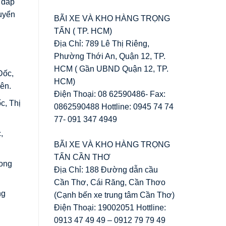
 đáp
uyển
BÃI XE VÀ KHO HÀNG TRỌNG
TẤN ( TP. HCM)
Địa Chỉ: 789 Lê Thị Riêng,
Phường Thới An, Quận 12, TP.
HCM ( Gần UBND Quận 12, TP.
Đốc,
HCM)
ên.
Điện Thoại: 08 62590486- Fax:
c, Thị
0862590488 Hottline: 0945 74 74
77- 091 347 4949
,
BÃI XE VÀ KHO HÀNG TRỌNG
TẤN CẦN THƠ
Long
Địa Chỉ: 188 Đường dẫn cầu
Cần Thơ, Cái Răng, Cần Thơo
ng
(Cạnh bến xe trung tâm Cần Thơ)
Điện Thoại: 19002051 Hottline:
0913 47 49 49 – 0912 79 79 49