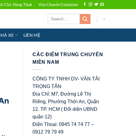
ải Chở Hàng Thuê
Vận Chuyển Container
-
NHÀ XE
LIÊN HỆ
CÁC ĐIỂM TRUNG CHUYỂN
MIỀN NAM
CÔNG TY TNHH DV- VẬN TẢI
TRỌNG TẤN
Địa Chỉ: M7, Đường Lê Thị
 An
Riêng, Phường Thới An, Quận
12. TP. HCM ( Đối diện UBND
quận 12)
Điện Thoại: 0945 74 74 77 –
0912 79 79 49