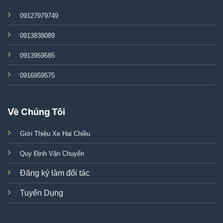
09127979749
0913838089
0913959585
0916959575
Về Chúng Tôi
Giới Thiệu Xe Hai Chiều
Quy Định Vận Chuyển
Đăng ký làm đối tác
Tuyển Dụng