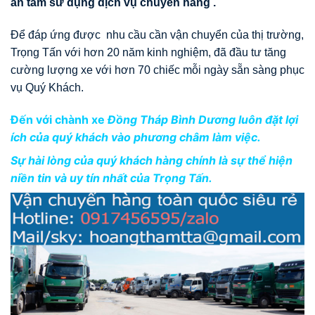
an tâm sử dụng dịch vụ chuyển hàng .
Để đáp ứng được nhu cầu cần vận chuyển của thị trường,
Trọng Tấn với hơn 20 năm kinh nghiệm, đã đầu tư tăng
cường lượng xe với hơn 70 chiếc mỗi ngày sẵn sàng phục
vụ Quý Khách.
Đến với chành xe
Đồng Tháp
Bình Dương luôn đặt lợi
ích của quý khách vào phương châm làm việc.
Sự hài lòng của quý khách hàng chính là sự thể hiện
niền tin và uy tín nhất của Trọng Tấn.