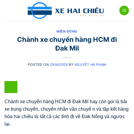
Skip
to
content
MIỀN ĐÔNG
Chành xe chuyển hàng HCM đi
Đak Mil
POSTED ON
25/04/2020
BY
NGUYỆT HÀ PHẠM
Chành xe chuyển hàng HCM đi Đak Mil hay còn gọi là bãi
xe trung chuyển, chuyên nhận vận chuyể n và tập kết hàng
hóa hai chiều từ tất cả các tỉnh đi về Đak Nông và ngược
lại.