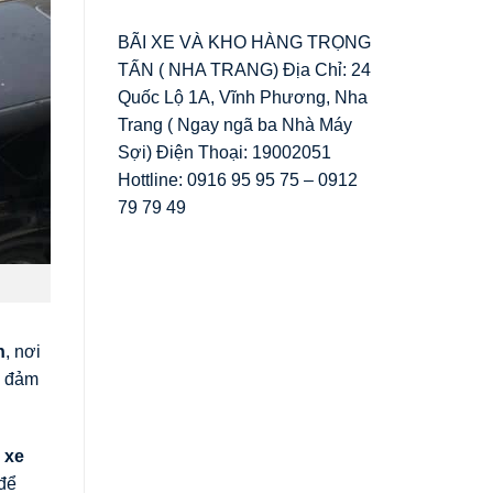
BÃI XE VÀ KHO HÀNG TRỌNG
TẤN ( NHA TRANG) Địa Chỉ: 24
Quốc Lộ 1A, Vĩnh Phương, Nha
Trang ( Ngay ngã ba Nhà Máy
Sợi) Điện Thoại: 19002051
Hottline: 0916 95 95 75 – 0912
79 79 49
n
, nơi
n đảm
 xe
để