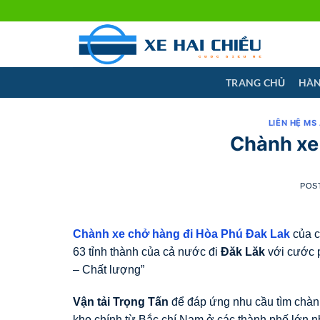
Skip
to
content
TRANG CHỦ
HÀN
LIÊN HỆ MS
Chành xe
POS
Chành xe chở hàng đi Hòa Phú Đak Lak
của c
63 tỉnh thành của cả nước đi
Đăk Lăk
với cước ph
– Chất lượng”
Vận tải Trọng Tấn
để đáp ứng nhu cầu tìm chành 
kho chính từ Bắc chí Nam ở các thành phố lớn 