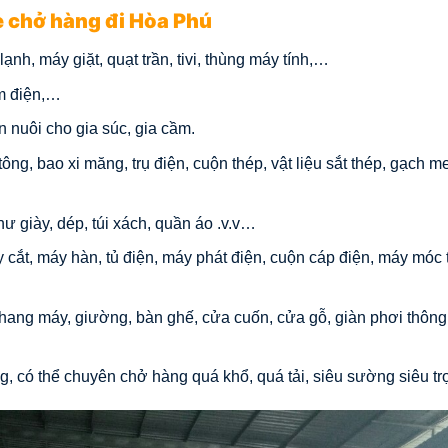
 chở hàng đi Hòa Phú
ạnh, máy giặt, quạt trần, tivi, thùng máy tính,…
ơm điện,…
 nuôi cho gia súc, gia cầm.
ng, bao xi măng, trụ điện, cuộn thép, vật liệu sắt thép, gạch m
 giày, dép, túi xách, quần áo .v.v…
ắt, máy hàn, tủ điện, máy phát điện, cuộn cáp điện, máy móc t
thang máy, giường, bàn ghế, cửa cuốn, cửa gỗ, giàn phơi thông
, có thể chuyên chở hàng quá khổ, quá tải, siêu sường siêu tr