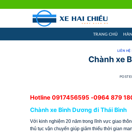
Skip
to
content
TRANG CHỦ
HÀN
LIÊN HỆ
Chành xe B
POSTE
Hotline
0917456595
-0964 879 180
Chành xe Bình Dương đi Thái Bình
Với kinh nghiệm 20 năm trong lĩnh vực giao thôn
thủ tục vận chuyển giúp giảm thiểu thời gian man