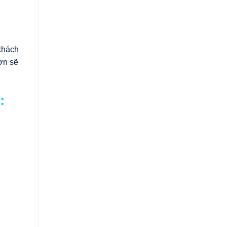
khách
ơn sẽ
: