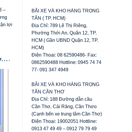
ế –
BÃI XE VÀ KHO HÀNG TRỌNG
ường
TẤN ( TP. HCM)
ận lợi
Địa Chỉ: 789 Lê Thị Riêng,
Phường Thới An, Quận 12, TP.
HCM ( Gần UBND Quận 12, TP.
HCM)
Điện Thoại: 08 62590486- Fax:
ư
,
,
,
.
0862590488 Hottline: 0945 74 74
77- 091 347 4949
BÃI XE VÀ KHO HÀNG TRỌNG
TẤN CẦN THƠ
Địa Chỉ: 188 Đường dẫn cầu
Cần Thơ, Cái Răng, Cần Thơo
(Cạnh bến xe trung tâm Cần Thơ)
Điện Thoại: 19002051 Hottline:
0913 47 49 49 – 0912 79 79 49