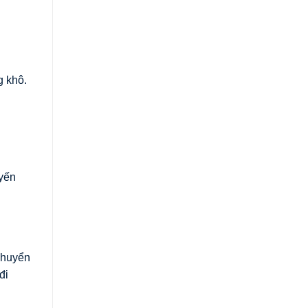
g khô.
uyến
chuyển
đi