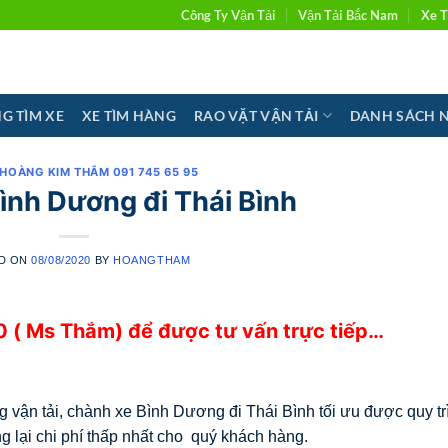
Công Ty Vận Tải
Vận Tải Bắc Nam
Xe T
G TÌM XE
XE TÌM HÀNG
RAO VẶT VẬN TẢI
DANH SÁCH 
 HOÀNG KIM THẮM 091 745 65 95
ình Dương đi Thái Bình
D ON
08/08/2020
BY
HOANGTHAM
 ( Ms Thắm) để được tư vấn trực tiếp…
g vận tải, chành xe Bình Dương đi Thái Bình tối ưu được quy tr
g lại chi phí thấp nhất cho quý khách hàng.