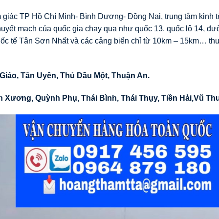
 giác TP Hồ Chí Minh- Bình Dương- Đồng Nai, trung tâm kinh t
 huyết mạch của quốc gia chạy qua như quốc 13, quốc lộ 14, đ
c tế Tân Sơn Nhất và các cảng biển chỉ từ 10km – 15km… thu
 Giáo, Tân Uyên, Thủ Dầu Một, Thuận An.
n Xương
,
Quỳnh Phụ
,
Thái Bình
,
Thái Thụy
,
Tiền Hải
,
Vũ Th