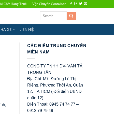
ải Chở Hàng Thuê
Vận Chuyển Container
-
NHÀ XE
LIÊN HỆ
CÁC ĐIỂM TRUNG CHUYỂN
MIỀN NAM
CÔNG TY TNHH DV- VẬN TẢI
TRỌNG TẤN
Địa Chỉ: M7, Đường Lê Thị
Riêng, Phường Thới An, Quận
12. TP. HCM ( Đối diện UBND
quận 12)
Điện Thoại: 0945 74 74 77 –
ình,
0912 79 79 49