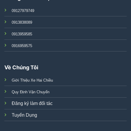
09127979749
0913838089
0913959585
0916959575
Về Chúng Tôi
Giới Thiệu Xe Hai Chiều
Quy Định Vận Chuyển
Đăng ký làm đối tác
Tuyển Dụng