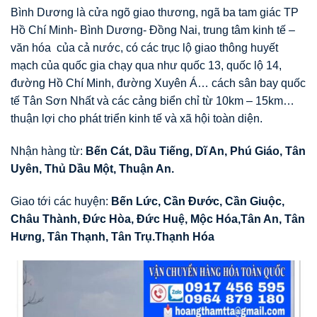
Bình Dương là cửa ngõ giao thương, ngã ba tam giác TP
Hồ Chí Minh- Bình Dương- Đồng Nai, trung tâm kinh tế –
văn hóa của cả nước, có các trục lộ giao thông huyết
mạch của quốc gia chạy qua như quốc 13, quốc lộ 14,
đường Hồ Chí Minh, đường Xuyên Á… cách sân bay quốc
tế Tân Sơn Nhất và các cảng biển chỉ từ 10km – 15km…
thuận lợi cho phát triển kinh tế và xã hội toàn diện.
Nhận hàng từ:
Bến Cát, Dầu Tiếng, Dĩ An, Phú Giáo, Tân
Uyên, Thủ Dầu Một, Thuận An.
Giao tới các huyện:
Bến Lức
,
Cần Đước
,
Cần Giuộc
,
Châu Thành
,
Đức Hòa
,
Đức Huệ
,
Mộc Hóa
,
Tân An
,
Tân
Hưng
,
Tân Thạnh
,
Tân Trụ
.
Thạnh Hóa