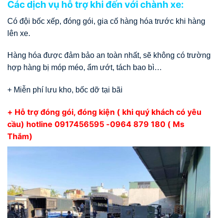
Các dịch vụ hỗ trợ khi đến với chành xe:
Có đội bốc xếp, đóng gói, gia cố hàng hóa trước khi hàng
lên xe.
Hàng hóa được đảm bảo an toàn nhất, sẽ không có trường
hợp hàng bị móp méo, ẩm ướt, tách bao bì…
+ Miễn phí lưu kho, bốc dỡ tại bãi
+ Hỗ trợ đóng gói, đóng kiện ( khi quý khách có yêu
cầu) hotline
0917456595
-0964 879 180 ( Ms
Thắm)