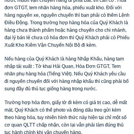
nước muốn vận chuyển hàng đi phía Bắc thì cần có : Hóa
đơn GTGT, tem nhãn hàng hóa, phiếu xuất kho. Đối với
hàng nguyên xe, nguyên chuyến thì bạn phải có thêm Lệnh
Điều Động. Trong trường hợp hàng hóa của Quý Khách là
hàng chưa thành phẩm hoặc hàng chuyển cho chi nhánh,
đại lý bán lẻ chưa có hóa đơn thì Quý Khách phải có Phiếu
Xuất Kho Kiêm Vận Chuyển Nội Bộ đi kèm.
Nếu hàng của Quý Khách là hàng Nhập Khẩu, hàng tạm
nhập tái xuất : Tờ khai Hải Quan, Hóa Đơn GTGT, Tem
nhãn phụ hàng hóa (Tiếng Việt). Nếu Quý Khách yêu cầu
đi nguyên chuyến đối với hàng nhập khẩu thì cũng phải bổ
sung đầy đủ thủ tục giống hàng trong nước.
Trường hợp hóa đơn, giấy tờ đi kèm có giá trị cao, dễ mất
mát, Quý Khách có thể photo và đóng dấu treo gửi kèm
theo hàng hóa, tuy nhiên hình thức này hiện tại chỉ một số
cơ quan QLTT chấp nhận, còn lại vẫn phải làm đúng thủ
tục hành chính khi vận chuyển hàng.