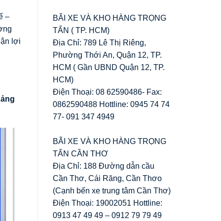
ế –
BÃI XE VÀ KHO HÀNG TRỌNG
ường
TẤN ( TP. HCM)
ận lợi
Địa Chỉ: 789 Lê Thị Riêng,
Phường Thới An, Quận 12, TP.
HCM ( Gần UBND Quận 12, TP.
HCM)
Điện Thoại: 08 62590486- Fax:
ảng
0862590488 Hottline: 0945 74 74
77- 091 347 4949
BÃI XE VÀ KHO HÀNG TRỌNG
TẤN CẦN THƠ
Địa Chỉ: 188 Đường dẫn cầu
Cần Thơ, Cái Răng, Cần Thơo
(Cạnh bến xe trung tâm Cần Thơ)
Điện Thoại: 19002051 Hottline:
0913 47 49 49 – 0912 79 79 49