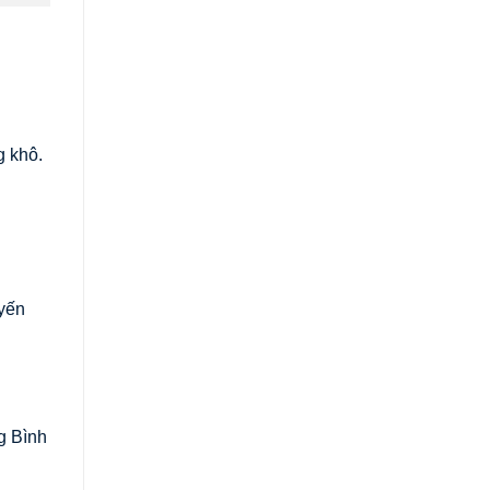
g khô.
uyến
g Bình