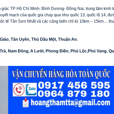
 giác TP Hồ Chí Minh- Bình Dương- Đồng Nai, trung tâm kinh t
 huyết mạch của quốc gia chạy qua như quốc 13, quốc lộ 14, đ
c tế Tân Sơn Nhất và các cảng biển chỉ từ 10km – 15km… thu
 Giáo, Tân Uyên, Thủ Dầu Một, Thuận An.
Trà
,
Nam Đông
,
A Lưới
,
Phong Điền
,
Phú Lộc
,
Phú Vang
,
Qu