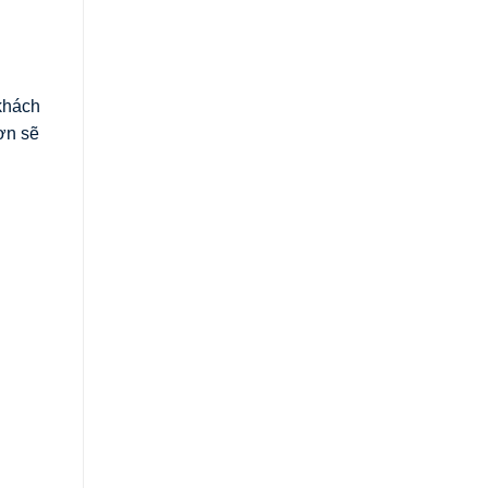
khách
ơn sẽ