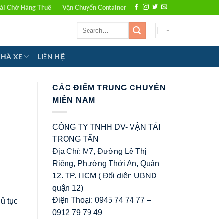
ải Chở Hàng Thuê
Vận Chuyển Container
-
NHÀ XE
LIÊN HỆ
CÁC ĐIỂM TRUNG CHUYỂN
MIỀN NAM
CÔNG TY TNHH DV- VẬN TẢI
TRỌNG TẤN
Địa Chỉ: M7, Đường Lê Thị
Riêng, Phường Thới An, Quận
12. TP. HCM ( Đối diện UBND
quận 12)
Điện Thoại: 0945 74 74 77 –
ủ tục
0912 79 79 49