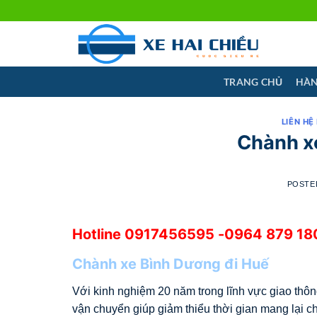
Skip
to
content
TRANG CHỦ
HÀN
LIÊN HỆ
Chành x
POSTE
Hotline
0917456595
-0964 879 180
Chành xe Bình Dương đi Huế
Với kinh nghiệm 20 năm trong lĩnh vực giao thôn
vận chuyển giúp giảm thiểu thời gian mang lại c