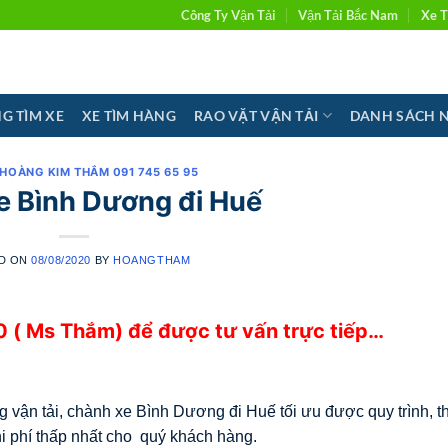
Công Ty Vận Tải
Vận Tải Bắc Nam
Xe T
G TÌM XE
XE TÌM HÀNG
RAO VẶT VẬN TẢI
DANH SÁCH 
 HOÀNG KIM THẮM 091 745 65 95
e Bình Dương đi Huế
D ON
08/08/2020
BY
HOANGTHAM
 ( Ms Thắm) để được tư vấn trực tiếp…
g vận tải, chành xe Bình Dương đi Huế tối ưu được quy trình, th
hi phí thấp nhất cho quý khách hàng.