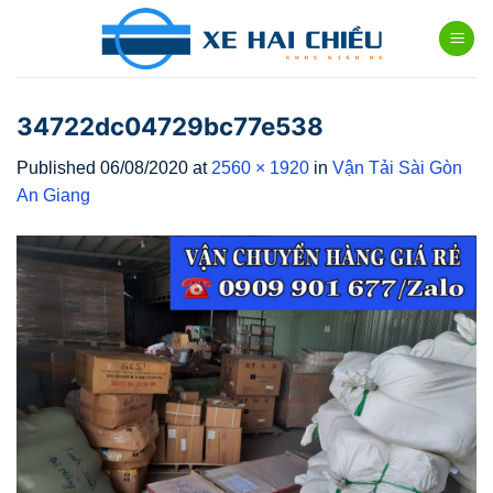
Skip
to
content
34722dc04729bc77e538
Published
06/08/2020
at
2560 × 1920
in
Vận Tải Sài Gòn
An Giang