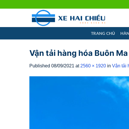
Skip
to
content
TRANG CHỦ
HÀN
Vận tải hàng hóa Buôn Ma
Published
08/09/2021
at
2560 × 1920
in
Vận tải