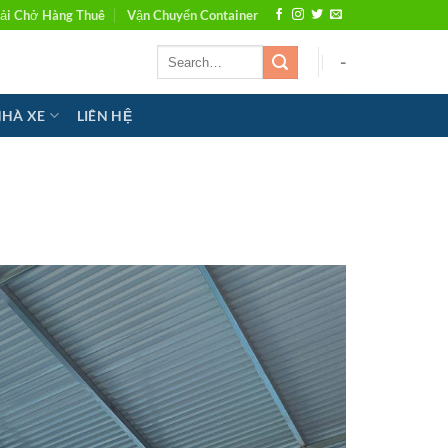
ải Chở Hàng Thuê
Vận Chuyển Container
-
NHÀ XE
LIÊN HỆ