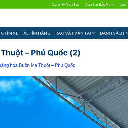
Công Ty Vận Tải
Vận Tải Bắc Nam
Xe T
G TÌM XE
XE TÌM HÀNG
RAO VẶT VẬN TẢI
DANH SÁCH 
 Thuột – Phú Quốc (2)
 hàng hóa Buôn Ma Thuột – Phú Quốc