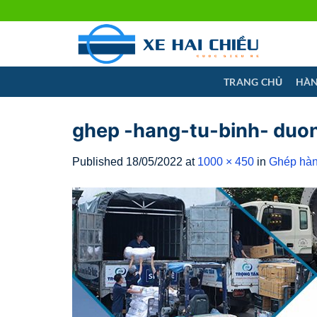
Skip
to
content
TRANG CHỦ
HÀN
ghep -hang-tu-binh- duo
Published
18/05/2022
at
1000 × 450
in
Ghép hàn