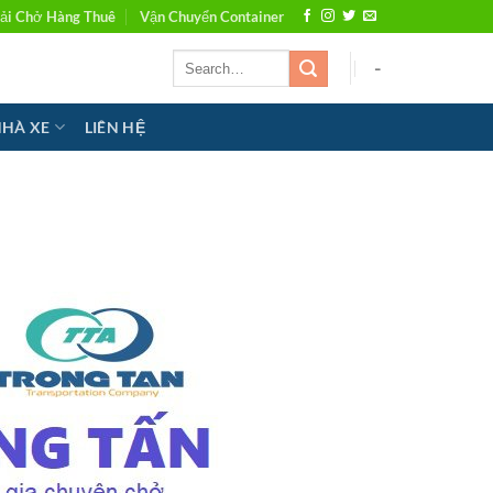
ải Chở Hàng Thuê
Vận Chuyển Container
-
NHÀ XE
LIÊN HỆ