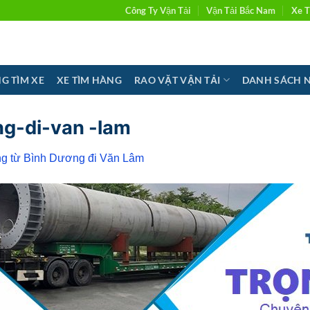
Công Ty Vận Tải
Vận Tải Bắc Nam
Xe T
G TÌM XE
XE TÌM HÀNG
RAO VẶT VẬN TẢI
DANH SÁCH 
ng-di-van -lam
g từ Bình Dương đi Văn Lâm