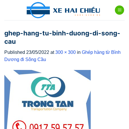
Skip
to
content
ghep-hang-tu-binh-duong-di-song-
cau
Published
23/05/2022
at
300 × 300
in
Ghép hàng từ Bình
Dương đi Sông Cầu