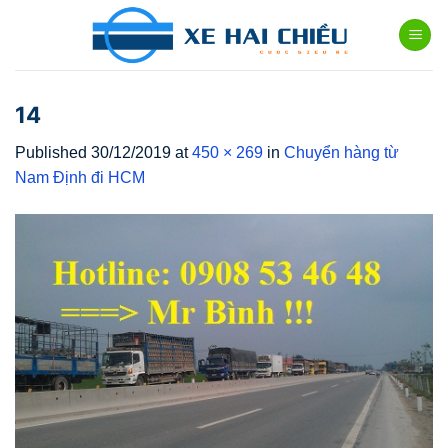
Skip
to
content
14
Published
30/12/2019
at
450 × 269
in
Chuyển hàng từ
Nam Định đi HCM