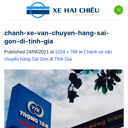
Skip
to
content
chanh-xe-van-chuyen-hang-sai-
gon-di-tinh-gia
Published
24/08/2021
at
1024 × 768
in
Chành xe vận
chuyển hàng Sài Gòn đi Tĩnh Gia